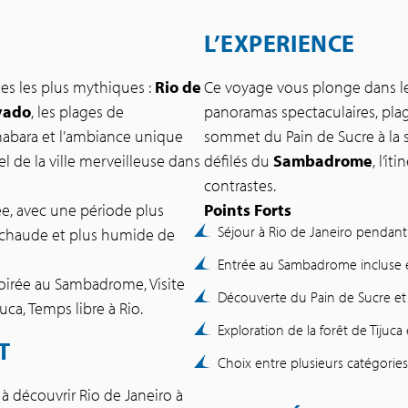
L’EXPERIENCE
lles les plus mythiques :
Rio de
Ce voyage vous plonge dans le
vado
, les plages de
panoramas spectaculaires, plag
anabara et l’ambiance unique
sommet du Pain de Sucre à la 
el de la ville merveilleuse dans
défilés du
Sambadrome
, l’i
contrastes.
ée, avec une période plus
Points Forts
Séjour à Rio de Janeiro pendant
s chaude et plus humide de
Entrée au Sambadrome incluse e
oirée au Sambadrome, Visite
Découverte du Pain de Sucre e
uca, Temps libre à Rio.
Exploration de la forêt de Tijuca
T
Choix entre plusieurs catégorie
 à découvrir Rio de Janeiro à