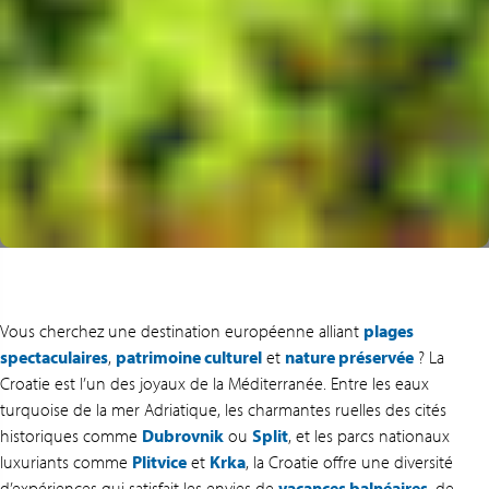
Vous cherchez une destination européenne alliant
plages
spectaculaires
,
patrimoine culturel
et
nature préservée
? La
Croatie est l’un des joyaux de la Méditerranée. Entre les eaux
turquoise de la mer Adriatique, les charmantes ruelles des cités
historiques comme
Dubrovnik
ou
Split
, et les parcs nationaux
luxuriants comme
Plitvice
et
Krka
, la Croatie offre une diversité
d’expériences qui satisfait les envies de
vacances balnéaires
, de