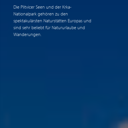
Die Plitvicer Seen und der Krka-
D
Nationalpark gehören zu den
i
spektakulärsten Naturstätten Europas und
R
sind sehr beliebt für Natururlaube und
u
Wanderungen.
k