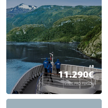
Croisière-expédition d’Ushuaia à Callao / Lima
Navigation à bord du HANSEATIC inspiration
Découverte des fjords du sud et du nord du Chili
MEHR ERFAHREN
AB
11.290€
PREIS PRO PERSON