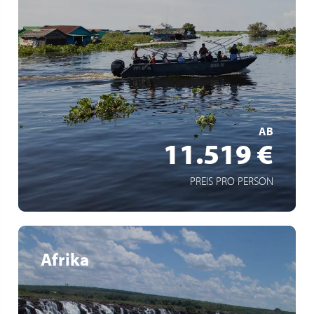
Intime Flusskreuzfahrt auf dem Mekong
Reise ausschließlich für französischsprachige Passagiere
Entdeckung Vietnams und Kambodschas
MEHR ERFAHREN
AB
11.519 €
PREIS PRO PERSON
Afrika