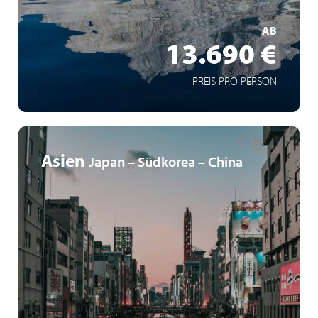
und Labrador
MEHR ERFAHREN
AB
13.690 €
PREIS PRO PERSON
Asien
Japan – Südkorea – China
14-Nächte-Kreuzfahrt von Tokio nach Hongkong