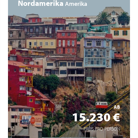
Nordamerika
Amerika
Grande croisière de Valparaiso à San Francisco à bord
du MS EUROPA
Traversée de huit pays le long de la côte ouest des
Amériques
Escales au Pérou, en Équateur, au Panama, au Costa
Rica, au Guatemala, au Mexique et aux États-Unis
AB
MEHR ERFAHREN
15.230 €
PREIS PRO PERSON