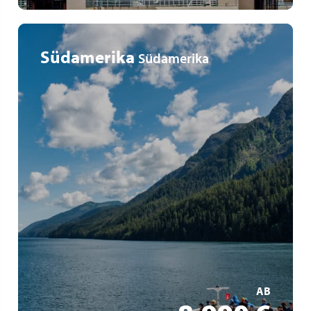
Südamerika
Südamerika
Expeditionskreuzfahrt von Ushuaia nach Callao / Lima
Seereise an Bord der HANSEATIC inspiration
Entdeckung der Fjorde im Süden und Norden Chiles
MEHR ERFAHREN
AB