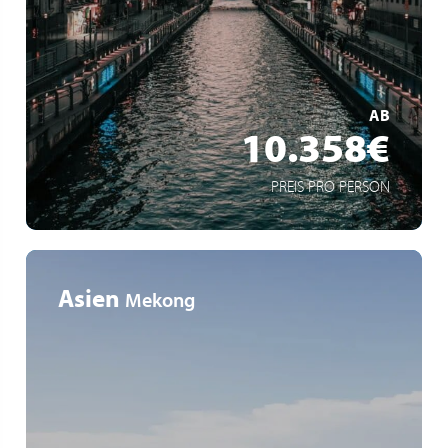
Kreuzfahrt an Bord der Mein Schiff 6
Stopps in Japan, Südkorea, China und Hongkong
MEHR ERFAHREN
AB
10.358€
PREIS PRO PERSON
Asien
Mekong