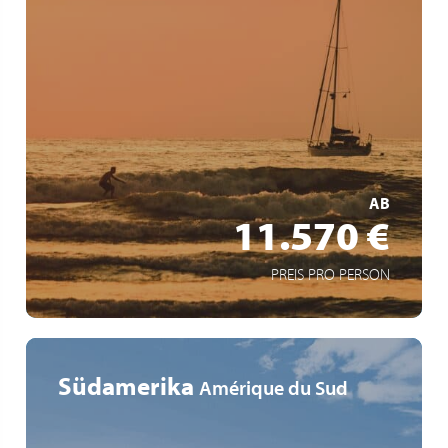
Croisière de San Francisco à Miami à bord du MS
EUROPA
Passage de jour par le canal de Panama
Escales au Mexique, Guatemala, Costa Rica, Panama,
Colombie et Belize
MEHR ERFAHREN
AB
11.570 €
PREIS PRO PERSON
Südamerika
Amérique du Sud