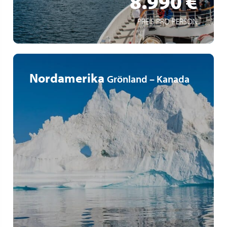
8.990 €
PREIS PRO PERSON
Nordamerika
Grönland – Kanada
Kreuzfahrt von Nuuk zur Insel Saint-Pierre an Bord der
Le Lyrial
Erkundung der borealen Weiten Kanadas ab Grönland
Entdeckung von Nunavut, Labrador und Neufundland