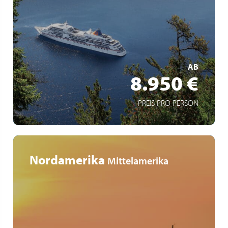
Croisière aller-retour depuis San Francisco à bord du MS
EUROPA
Découverte de Vancouver, Seattle, Victoria et Astoria
Côte ouest du Canada de retour au programme après
plusieurs années
AB
MEHR ERFAHREN
8.950 €
PREIS PRO PERSON
Nordamerika
Mittelamerika