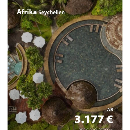
Afrika
Seychellen
Eine einzigartige Lage zwischen Strand und üppiger
Natur
Umfassende Einrichtungen für alle Arten von Reisenden
Ein 5-Sterne-Service mit seychellischer Gastfreundschaft
MEHR ERFAHREN
AB
3.177 €
PREIS PRO PERSON