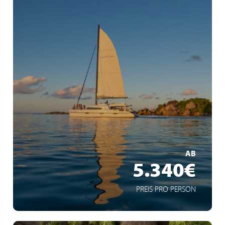
Saint Anne – Praslin – La Digue – Coco – Curieuse – St
Pierre – Cousin – Mahé – Silhouette
Privattour
Getränke während der Kreuzfahrt inklusive
MEHR ERFAHREN
AB
5.340€
PREIS PRO PERSON