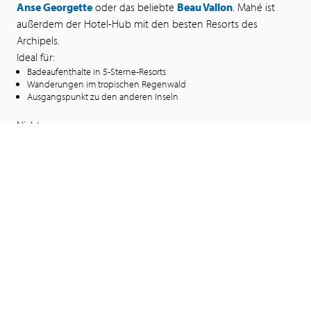
Anse Georgette
oder das beliebte
Beau Vallon
. Mahé ist
außerdem der Hotel-Hub mit den besten Resorts des
Archipels.
Ideal für:
Badeaufenthalte in 5-Sterne-Resorts
Wanderungen im tropischen Regenwald
Ausgangspunkt zu den anderen Inseln
Nicht verpassen:
Markt von Victoria und Kathedrale
Anse Intendance (wilder Strand)
Nationalpark Morne Seychellois