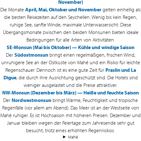
November)
Die Monate
April, Mai, Oktober und November
gelten einhellig als
die besten Reisezeiten auf den Seychellen. Wenig bis kein Regen,
ruhige See, sanfte Winde, maximale Unterwassersicht: Diese
Übergangsmonate zwischen den beiden Monsunen bieten ideale
Bedingungen für alle Arten von Aktivitäten.
SE-Monsun (Mai bis Oktober) — Kühle und windige Saison
Der
Südostmonsun
bringt einen regelmäßigen, frischen Wind,
unruhigere See an der Ostküste von Mahé und ein Risiko für leichte
Regenschauer. Dennoch ist es eine gute Zeit für
Praslin und La
Digue
, die durch ihre Ausrichtung geschützt sind. Die Hotels sind
weniger ausgelastet und die Preise attraktiver.
NW-Monsun (Dezember bis März) — Heiße und feuchte Saison
Der
Nordwestmonsun
bringt Wärme, Feuchtigkeit und tropische
Regenfälle (vor allem am Abend). Das Meer ist an der Westseite von
Mahé ruhiger. Es ist Hochsaison mit höheren Preisen. Dezember und
Januar bleiben wegen der Feiertage zum Jahresende sehr gut
besucht, trotz eines erhöhten Regenrisikos.
Mahé