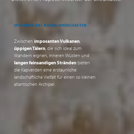
SPEKTAKULÄRE NATURLANDSCHAFTEN
W
Zwischen
imposanten Vulkanen
,
D
üppigen Tälern
, die sich ideal zum
W
Wandern eignen, inneren Wüsten und
w
langen feinsandigen Stränden
bieten
die Kapverden eine erstaunliche
u
landschaftliche Vielfalt für einen so kleinen
a
atlantischen Archipel.
S