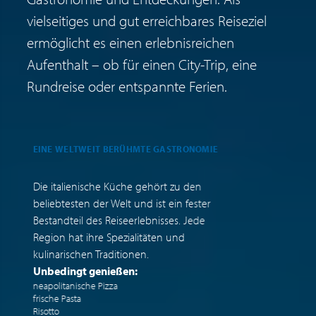
vielseitiges und gut erreichbares Reiseziel
ermöglicht es einen erlebnisreichen
Aufenthalt – ob für einen City-Trip, eine
Rundreise oder entspannte Ferien.
EINE WELTWEIT BERÜHMTE GASTRONOMIE
E
J
Die italienische Küche gehört zu den
D
beliebtesten der Welt und ist ein fester
I
Bestandteil des Reiseerlebnisses. Jede
J
Region hat ihre Spezialitäten und
H
kulinarischen Traditionen.
w
Unbedingt genießen:
S
neapolitanische Pizza
frische Pasta
Risotto