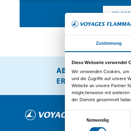
ARELTOUR VON VOYAGES
SELECT
FLAMMANG
Tel.: (+32) 63 22 03 10
E-Mail: info@areltour.be
Adresse: 18 Place Hollenfeltz B-6700
Zustimmung
Kontaktieren Sie uns
Diese Webseite verwendet 
VOYAGES FLAMMANG – BERELDANG
ABONNIEREN SIE UN
Wir verwenden Cookies, um I
CACTUS
ERHALTEN SIE UNSER
und die Zugriffe auf unsere 
Website an unsere Partner fü
Tel.: (+352) 33 01 50 1
möglicherweise mit weiteren
E-Mail: bereldange@flammang.lu
Adresse: 200 Route de Luxemburg L-7241
der Dienste gesammelt habe
Kontaktieren Sie uns
Einwilligungsauswahl
Notwendig
VOYAGES FLAMMANG – BERTRANGE