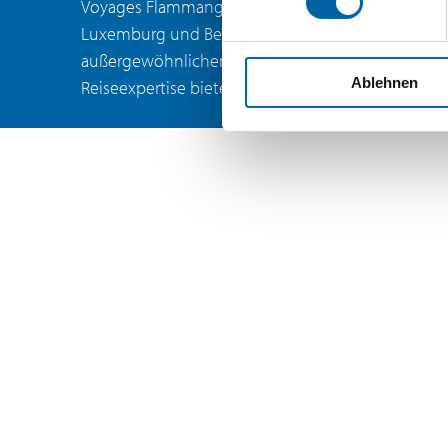
Voyages Flammang hat 14 Filialen in ganz
BELLE ÉTOILE
Luxemburg und Belgien, die einen
außergewöhnlichen Kundenservice und
Tel.: (+352) 31 81 32 1
E-Mail: bertrange@flammang.lu
Ablehnen
Reiseexpertise bieten.
Adresse: La Belle Etoile L-8050
Kontaktieren Sie uns
ENTDECKEN SIE ALLE UNSERE AGENTUR
VOYAGES FLAMMANG –
DIFFERDINGEN
Tel.: (+352) 26 58 46 1
E-Mail: differdange@flammang.lu
Adresse: 48 Rue J-F. Kennedy (Marktplatz) L-4599
Kontaktieren Sie uns
VOYAGES FLAMMANG – DÜDELINGE