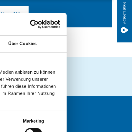
AGENTUREN
NT TEAM
Über Cookies
 Medien anbieten zu können
hrer Verwendung unserer
 führen diese Informationen
ie im Rahmen Ihrer Nutzung
NEWS
Marketing
KONTAKT