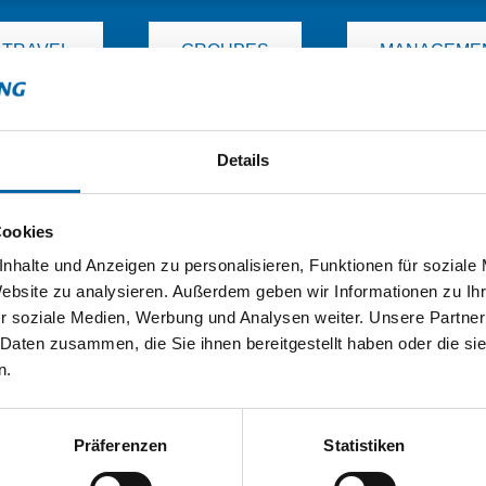
 TRAVEL
GROUPES
MANAGEME
Details
Cookies
E
SEREN NEWSLETTER UND
nhalte und Anzeigen zu personalisieren, Funktionen für soziale
E NEUESTEN REISEIDEEN.
Website zu analysieren. Außerdem geben wir Informationen zu I
r soziale Medien, Werbung und Analysen weiter. Unsere Partner
 Daten zusammen, die Sie ihnen bereitgestellt haben oder die s
n.
ÜBER UNS
Präferenzen
Statistiken
FAQ