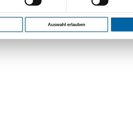
AGB
Auswahl erlauben
EN
ENTDECKEN SIE ALLE
UNSERE BROSCHÜREN ONLINE
N
ALLE BROSCHÜREN ANSEHEN