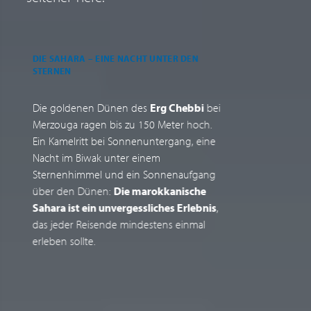
DIE SAHARA – EINE NACHT UNTER DEN
C
STERNEN
E
Die goldenen Dünen des
Erg Chebbi
bei
C
Merzouga ragen bis zu 150 Meter hoch.
S
Ein Kamelritt bei Sonnenuntergang, eine
F
Nacht im Biwak unter einem
s
Sternenhimmel und ein Sonnenaufgang
b
über den Dünen:
Die marokkanische
E
Sahara ist ein unvergessliches Erlebnis
,
K
das jeder Reisende mindestens einmal
u
erleben sollte.
N