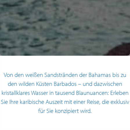
Von den weißen Sandstränden der Bahamas bis zu
den wilden Küsten Barbados – und dazwischen
kristallklares Wasser in tausend Blaunuancen: Erleben
Sie Ihre karibische Auszeit mit einer Reise, die exklusiv
für Sie konzipiert wird.