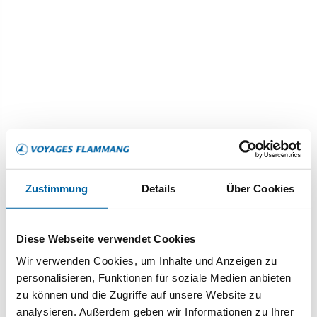
GARDEN OF THE GROVES
BLUE LAGO
Ein Besuch dieses Gartens ist eine der
Auf der Insel B
beliebtesten Attraktionen auf der Insel
sich an einem s
Freeport. Spazieren Sie durch diese
entspannen, di
Gärten und entdecken Sie tropische
beobachten ode
Zustimmung
Details
Über Cookies
Pflanzen und Tiere. Eine Aktivität, die
spielerischen De
sowohl von Jung als auch Alt
Um dorthin zu 
geschätzt wird.
eine kleine Boo
Diese Webseite verwendet Cookies
der Sie die sch
Wir verwenden Cookies, um Inhalte und Anzeigen zu
Prominenten od
personalisieren, Funktionen für soziale Medien anbieten
Atlantis sehen k
zu können und die Zugriffe auf unsere Website zu
möglich, einen 
analysieren. Außerdem geben wir Informationen zu Ihrer
Aquapark des le