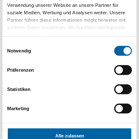
Verwendung unserer Website an unsere Partner für
soziale Medien, Werbung und Analysen weiter. Unsere
Partner führen diese Informationen möglicherweise mit
weiteren Daten zusammen, die Sie ihnen bereitgestellt
haben oder die sie im Rahmen Ihrer Nutzung der Dienste
gesammelt haben.
Einwilligungsauswahl
Notwendig
MEINE TIPPS
Nach dieser Erfahrung empfehle ich
Präferenzen
Ihnen, die Bahamas in einem
Aufenthalt oder auf einer Kreuzfahrt zu
Statistiken
bereisen und nicht auf einem Ausflug.
Dies ermöglicht es Ihnen, mehrere
Inseln gleichzeitig zu besuchen, die
Marketing
weniger touristisch sind und immer
noch einen besonderen Charme
bewahren, wie zum Beispiel Bimini.
Alle zulassen