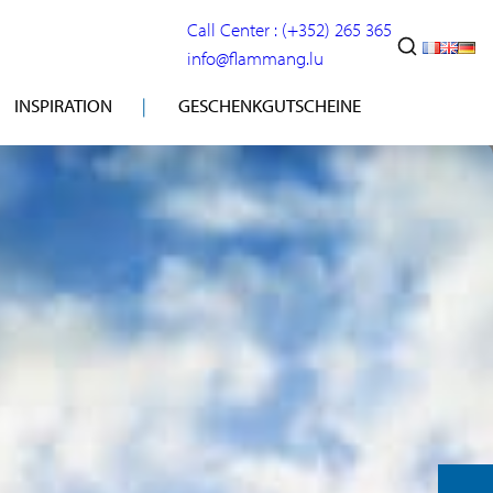
Call Center : (+352) 265 365
info@flammang.lu
INSPIRATION
GESCHENKGUTSCHEINE