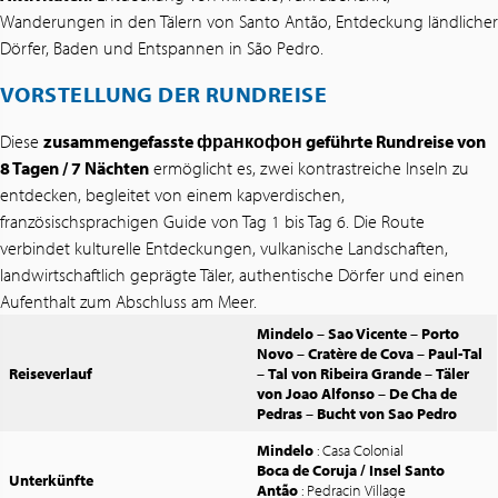
Wanderungen in den Tälern von Santo Antão, Entdeckung ländlicher
Dörfer, Baden und Entspannen in São Pedro.
VORSTELLUNG DER RUNDREISE
Diese
zusammengefasste франкофон geführte Rundreise von
8 Tagen / 7 Nächten
ermöglicht es, zwei kontrastreiche Inseln zu
entdecken, begleitet von einem kapverdischen,
französischsprachigen Guide von Tag 1 bis Tag 6. Die Route
verbindet kulturelle Entdeckungen, vulkanische Landschaften,
landwirtschaftlich geprägte Täler, authentische Dörfer und einen
Aufenthalt zum Abschluss am Meer.
Mindelo
–
Sao Vicente
–
Porto
Novo
–
Cratère de Cova
–
Paul-Tal
Reiseverlauf
–
Tal von Ribeira Grande
–
Täler
von Joao Alfonso
–
De Cha de
Pedras
–
Bucht von Sao Pedro
Mindelo
: Casa Colonial
Boca de Coruja / Insel Santo
Unterkünfte
Antão
: Pedracin Village