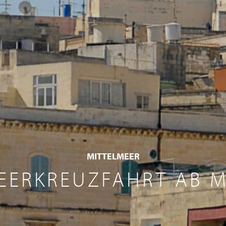
MITTELMEER
EERKREUZFAHRT AB M