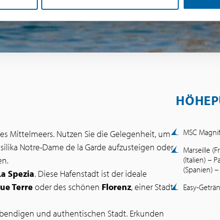
HÖHEP
MSC Magnif
des Mittelmeers. Nutzen Sie die Gelegenheit, um
asilika Notre-Dame de la Garde aufzusteigen oder
Marseille (F
en.
(Italien) – 
(Spanien) –
La Spezia
. Diese Hafenstadt ist der ideale
ue Terre
oder des schönen
Florenz
, einer Stadt
Easy-Geträn
lebendigen und authentischen Stadt. Erkunden