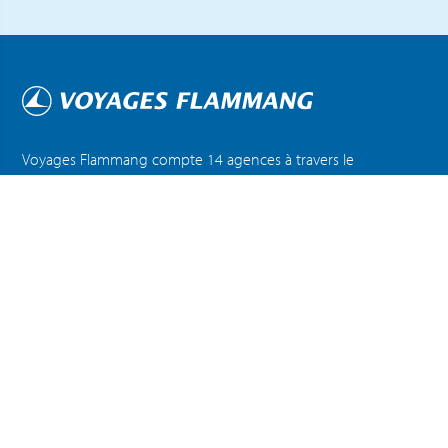
Voyages Flammang compte 14 agences à travers le
Luxembourg et la Belgique, offrant un service
clientèle exceptionnel et une expertise en voyages.
DÉCOUVREZ TOUTES NOS AGENCES
A PROPOS
ACTUALITÉS
FAQ