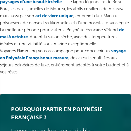
paysages d’une beauté irréelle
— le lagon légendaire de Bora
Bora, les baies jumelles de Moorea, les atolls coralliens de Fakarava —
mais aussi par son
art de vivre unique
, empreint du « Mana »
polynésien, de danses traditionnelles et d’une hospitalité sans égale.
La meilleure période pour visiter la Polynésie Française s’étend
de
mai à octobre
, durant la saison sèche, avec des températures
idéales et une visibilité sous-marine exceptionnelle.
Voyages Flammang vous accompagne pour concevoir un
voyage
en Polynésie Française sur mesure
, des circuits multi-îles aux
séjours balnéaires de luxe, entièrement adaptés à votre budget et à
vos rêves.
POURQUOI PARTIR EN POLYNÉSIE
FRANÇAISE ?
Lagons aux mille nuances de bleu,