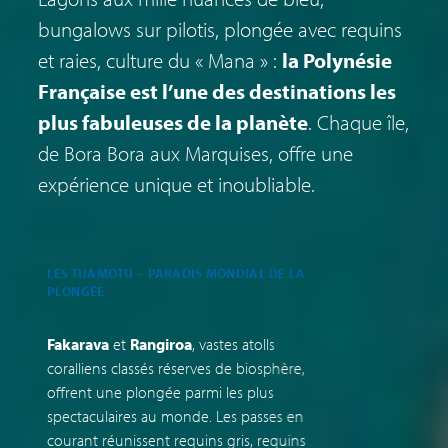
bungalows sur pilotis, plongée avec requins
et raies, culture du « Mana » :
la Polynésie
Française est l’une des destinations les
plus fabuleuses de la planète
. Chaque île,
de Bora Bora aux Marquises, offre une
expérience unique et inoubliable.
LES TUAMOTU – PARADIS MONDIAL DE LA
U
PLONGÉE
E
Fakarava
et
Rangiroa
, vastes atolls
L
coralliens classés réserves de biosphère,
H
offrent une plongée parmi les plus
e
spectaculaires au monde. Les passes en
o
courant réunissent requins gris, requins
l