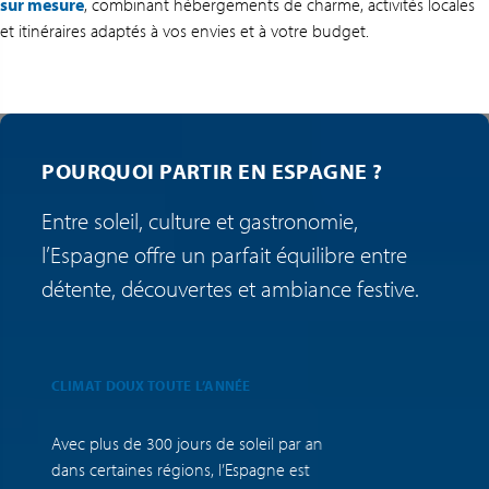
sur mesure
, combinant hébergements de charme, activités locales
et itinéraires adaptés à vos envies et à votre budget.
POURQUOI PARTIR EN ESPAGNE ?
Entre soleil, culture et gastronomie,
l’Espagne offre un parfait équilibre entre
détente, découvertes et ambiance festive.
CLIMAT DOUX TOUTE L’ANNÉE
G
Avec plus de 300 jours de soleil par an
T
dans certaines régions, l’Espagne est
m