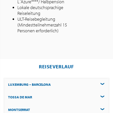
L´Azure****/ Halbpension
Lokale deutschsprachige
Reiseleitung
ULT-Reisebegleitung
(Mindestteilnehmerzahl 15
Personen erforderlich)
REISEVERLAUF
LUXEMBURG – BARCELONA
TOSSA DE MAR
Flug mit Luxair nach Barcelona und Transfer zum Hotel.
MONTSERRAT
Entdecken Sie die engen Gassen, die Stadtmauer und