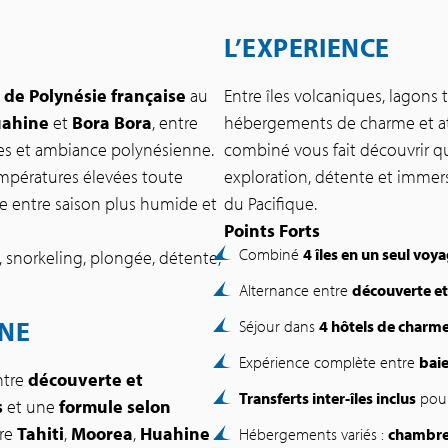
L’EXPERIENCE
s de Polynésie française
au
Entre îles volcaniques, lagons 
ahine
et
Bora Bora
, entre
hébergements de charme et at
tes et ambiance polynésienne.
combiné vous fait découvrir qu
empératures élevées toute
exploration, détente et imme
ce entre saison plus humide et
du Pacifique.
Points Forts
Combiné
4 îles en un seul voy
, snorkeling, plongée, détente,
Alternance entre
découverte et
INE
Séjour dans
4 hôtels de charme
Expérience complète entre
baie
ntre
découverte et
Transferts inter-îles inclus
pour
s
et une
formule selon
tre
Tahiti
,
Moorea
,
Huahine
Hébergements variés :
chambre 