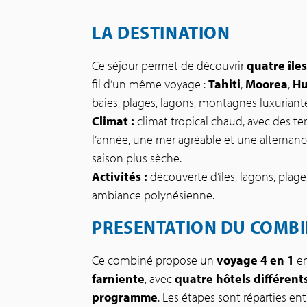
LA DESTINATION
Ce séjour permet de découvrir
quatre île
fil d’un même voyage :
Tahiti
,
Moorea
,
Hu
baies, plages, lagons, montagnes luxurian
Climat :
climat tropical chaud, avec des t
l’année, une mer agréable et une alternan
saison plus sèche.
Activités :
découverte d’îles, lagons, plage
ambiance polynésienne.
PRESENTATION DU COMB
Ce combiné propose un
voyage 4 en 1
e
farniente
, avec
quatre hôtels différent
programme
. Les étapes sont réparties en