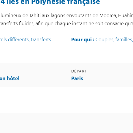
 îles en Polynésie française
 lumineux de Tahiti aux lagons envoûtants de Moorea, Huahine 
 transferts fluides, afin que chaque instant ne soit consacré qu’
ls différents, transferts
Pour qui :
Couples, familles
DÉPART
on hôtel
Paris