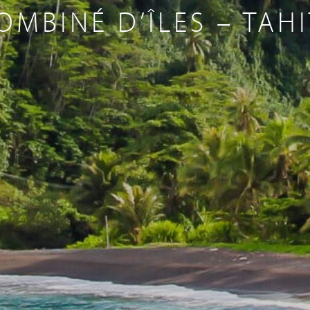
OMBINÉ D’ÎLES – TAHI