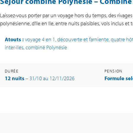
Séjour combiné Polynésie – Combiné 4
Laissez-vous porter par un voyage hors du temps, des rivages
polynésienne, d’île en île, entre nuits paisibles, vols inclus et
Atouts
:
voyage 4 en 1, découverte et farniente, quatre hôte
inter-îles, combiné Polynésie
DURÉE
PENSION
12 nuits
– 31/10 au 12/11/2026
Formule sel