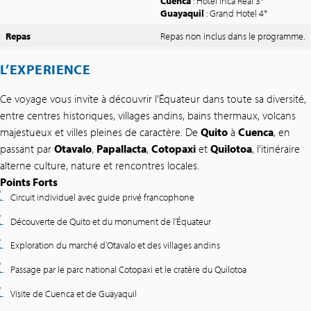
Cuenca
: Hotel Inca Real 3*
Guayaquil
: Grand Hotel 4*
Repas
Repas non inclus dans le programme.
L’EXPERIENCE
Ce voyage vous invite à découvrir l’Équateur dans toute sa diversité,
entre centres historiques, villages andins, bains thermaux, volcans
majestueux et villes pleines de caractère. De
Quito
à
Cuenca
, en
passant par
Otavalo
,
Papallacta
,
Cotopaxi
et
Quilotoa
, l’itinéraire
alterne culture, nature et rencontres locales.
Points Forts
Circuit individuel avec guide privé francophone
Découverte de Quito et du monument de l’Équateur
Exploration du marché d’Otavalo et des villages andins
Passage par le parc national Cotopaxi et le cratère du Quilotoa
Visite de Cuenca et de Guayaquil