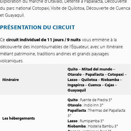
Exploration du marché d’Otavalo, Détente à Papallacta, Découverte
du parc national Cotopaxi, Visite de Quilotoa, Découverte de Cuenca
et Guayaquil.
PRÉSENTATION DU CIRCUIT
Ce
circuit individuel de 11 jours / 9 nuits
vous emmène à la
découverte des incontournables de l’Équateur, avec un itinéraire
mêlant patrimoine, traditions andines et grands paysages
volcaniques.
Quito
–
Mitad del mundo
–
Otavalo
–
Papallacta
–
Cotopaxi
–
Itinéraire
Lasso
–
Quilotoa
–
Riobamba
–
Ingapirca
–
Cuenca
–
Cajas
–
Guayaquil
Quito
: Fuente de Piedra 3*
Otavalo
: Indio Inn 3*
Papallacta
: Thermas del Papallacta
3*
Les hébergements
Lasso
: Rumipamba 3*
Riobamba
: Hosteria Bambu 3*