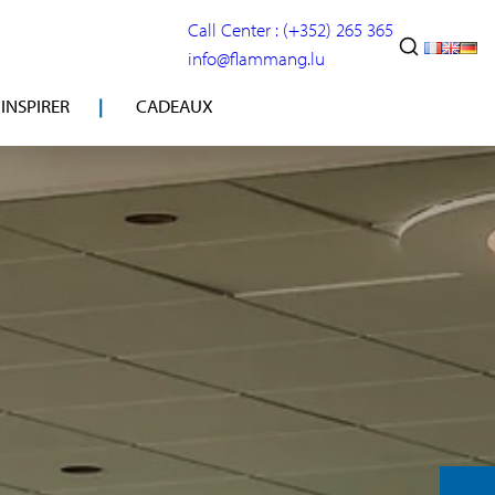
Call Center : (+352) 265 365
info@flammang.lu
’INSPIRER
CADEAUX