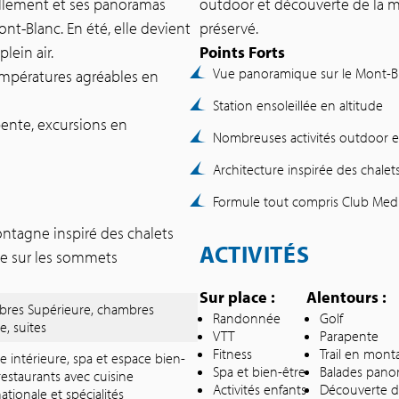
illement et ses panoramas
outdoor et découverte de la 
Mont-Blanc. En été, elle devient
préservé.
plein air.
Points Forts
Vue panoramique sur le Mont-B
empératures agréables en
Station ensoleillée en altitude
apente, excursions en
Nombreuses activités outdoor e
Architecture inspirée des chalet
Formule tout compris Club Med
ontagne inspiré des chalets
ACTIVITÉS
ue sur les sommets
Sur place :
Alentours :
res Supérieure, chambres
Randonnée
Golf
e, suites
VTT
Parapente
Fitness
Trail en mon
ne intérieure, spa et espace bien-
Spa et bien-être
Balades pano
 restaurants avec cuisine
Activités enfants
Découverte de
ationale et spécialités