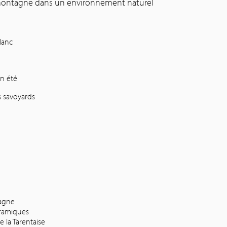
montagne dans un environnement naturel
lanc
n été
s savoyards
tagne
ramiques
 la Tarentaise