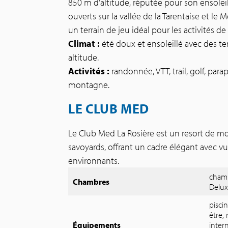
850 m d’altitude, réputée pour son ensole
ouverts sur la vallée de la Tarentaise et le 
un terrain de jeu idéal pour les activités de 
Climat :
été doux et ensoleillé avec des t
altitude.
Activités :
randonnée, VTT, trail, golf, par
montagne.
LE CLUB MED
Le Club Med La Rosière est un resort de m
savoyards, offrant un cadre élégant avec v
environnants.
chamb
Chambres
Delux
pisci
être,
Équipements
intern