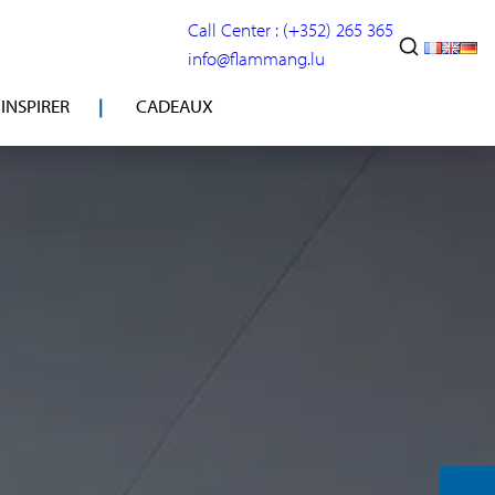
Call Center : (+352) 265 365
info@flammang.lu
’INSPIRER
CADEAUX