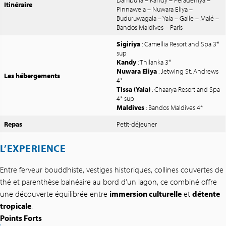
Itinéraire
Pinnawela – Nuwara Eliya –
Buduruwagala – Yala – Galle – Malé –
Bandos Maldives – Paris
Sigiriya
: Camellia Resort and Spa 3*
sup
Kandy
: Thilanka 3*
Nuwara Eliya
: Jetwing St. Andrews
Les hébergements
4*
Tissa (Yala)
: Chaarya Resort and Spa
4* sup
Maldives
: Bandos Maldives 4*
Repas
Petit-déjeuner
L’EXPERIENCE
Entre ferveur bouddhiste, vestiges historiques, collines couvertes de
thé et parenthèse balnéaire au bord d’un lagon, ce combiné offre
une découverte équilibrée entre
immersion culturelle
et
détente
tropicale
.
Points Forts