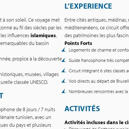
L’EXPERIENCE
t à son soleil. Ce voyage met
Entre cités antiques, médinas
nné au fil des siècles par les
méditerranéens, ce circuit offr
 les influences
islamiques
,
des patrimoines les plus fasc
 remarquables du bassin
Points Forts
Logements de charme et confort
année, propice à la découverte
Guide francophone très compé
Circuit intégrant 6 sites classé
istoriques, musées, villages
Vols directs au départ de Bruxel
aturelle classée UNESCO.
Nombreuses rencontres avec la 
T
ACTIVITÉS
ophone de 8 jours / 7 nuits
lénaire tunisien, avec un
Activités incluses dans le ci
iques du pays et plusieurs
Découverte de Carthage avec les t