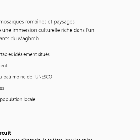
, mosaïques romaines et paysages
e une immersion culturelle riche dans l’un
inants du Maghreb.
ables idéalement situés
tent
s au patrimoine de l’UNESCO
les
population locale
rcuit
hermes d’Antonin, le théâtre, les villas et les