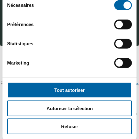
Nécessaires
du
consentement
Préférences
Statistiques
Marketing
Chaque saison, l’Ouverture des Réservations Club Med est le
moment idéal pour réserver votre prochain séjour au meilleur prix.
Pour l’hiver 2026/27, profitez de remises pouvant aller jusqu’à
-20%
,
d’un
large choix de resorts
, et des
meilleures disponibilités
sur
Tout autoriser
les dates et les chambres.
Chez
Voyages Flammang
, nous vous accompagnons avant et
Autoriser la sélection
pendant l’ODR pour vous aider à réserver au bon moment, au bon
tarif, et avec le séjour qui vous correspond vraiment.
Refuser