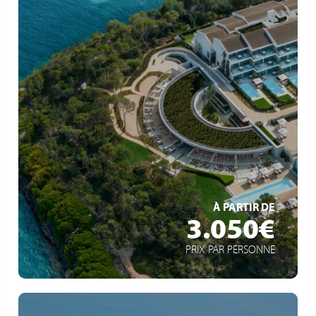
Service de luxe All Inclusive
Cadre naturel unique
Activités variées
EN SAVOIR +
À PARTIR DE
3.050€
PRIX PAR PERSONNE