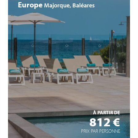
Europe
Majorque, Baléares
Accès direct à la plage
Espaces réservés aux adultes
Salle de fitness
EN SAVOIR +
À PARTIR DE
812 €
PRIX PAR PERSONNE