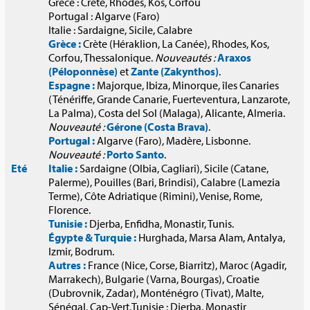
Grèce : Crète, Rhodes, Kos, Corfou
Portugal : Algarve (Faro)
Italie : Sardaigne, Sicile, Calabre
Grèce :
Crète (Héraklion, La Canée), Rhodes, Kos,
Corfou, Thessalonique.
Nouveautés :
Araxos
(Péloponnèse)
et
Zante (Zakynthos)
.
Espagne :
Majorque, Ibiza, Minorque, îles Canaries
(Ténériffe, Grande Canarie, Fuerteventura, Lanzarote,
La Palma), Costa del Sol (Malaga), Alicante, Almeria.
Nouveauté :
Gérone (Costa Brava)
.
Portugal :
Algarve (Faro), Madère, Lisbonne.
Nouveauté :
Porto Santo
.
Eté
Italie :
Sardaigne (Olbia, Cagliari), Sicile (Catane,
Palerme), Pouilles (Bari, Brindisi), Calabre (Lamezia
Terme), Côte Adriatique (Rimini), Venise, Rome,
Florence.
Tunisie :
Djerba, Enfidha, Monastir, Tunis.
Égypte & Turquie :
Hurghada, Marsa Alam, Antalya,
Izmir, Bodrum.
Autres :
France (Nice, Corse, Biarritz), Maroc (Agadir,
Marrakech), Bulgarie (Varna, Bourgas), Croatie
(Dubrovnik, Zadar), Monténégro (Tivat), Malte,
Sénégal, Cap-Vert.Tunisie : Djerba, Monastir