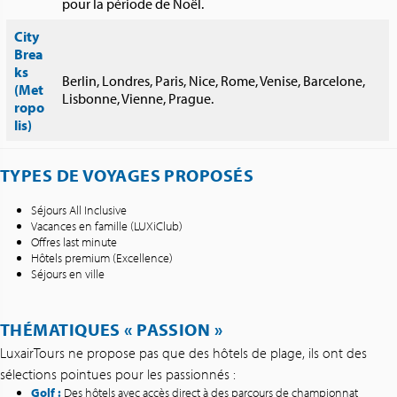
pour la période de Noël.
City
Brea
ks
Berlin, Londres, Paris, Nice, Rome, Venise, Barcelone,
(Met
Lisbonne, Vienne, Prague.
ropo
lis)
TYPES DE VOYAGES PROPOSÉS
Séjours All Inclusive
Vacances en famille (LUXiClub)
Offres last minute
Hôtels premium (Excellence)
Séjours en ville
THÉMATIQUES « PASSION »
LuxairTours ne propose pas que des hôtels de plage, ils ont des
sélections pointues pour les passionnés :
Golf :
Des hôtels avec accès direct à des parcours de championnat