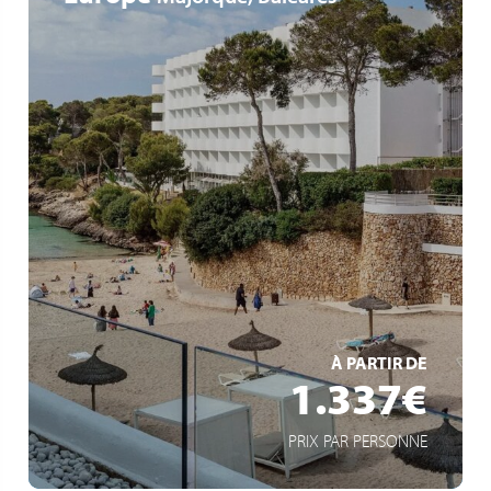
Adults only
Vue imprenable sur la mer
Spa et piscine intérieure
EN SAVOIR +
À PARTIR DE
1.337€
PRIX PAR PERSONNE