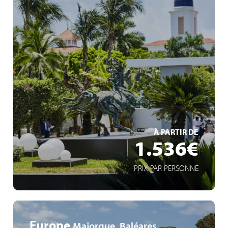
Expérience All Inclusive
À proximité de sites incontournables
Accès rapide à la plage
EN SAVOIR +
À PARTIR DE
1.536€
PRIX PAR PERSONNE
Europe
Majorque, Baléares