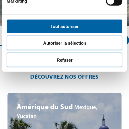
Marketing
Tout autoriser
R
Rechercher
Autoriser la sélection
Refuser
DÉCOUVREZ NOS OFFRES
Amérique du Sud
Mexique,
Yucatan