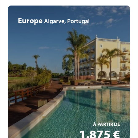
Europe
Algarve, Portugal
Un cadre unique avec lac privé et accès à la plage
Des installations haut de gamme
Un emplacement privilégié
EN SAVOIR +
À PARTIR DE
1.875 €