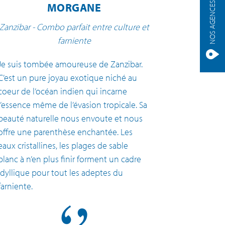
NOS AGENCES
MORGANE
Zanzibar - Combo parfait entre culture et
farniente
Je suis tombée amoureuse de Zanzibar.
C’est un pure joyau exotique niché au
coeur de l’océan indien qui incarne
l’essence même de l’évasion tropicale. Sa
beauté naturelle nous envoute et nous
offre une parenthèse enchantée. Les
eaux cristallines, les plages de sable
blanc à n’en plus finir forment un cadre
idyllique pour tout les adeptes du
farniente.