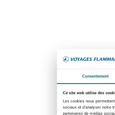
SNORKELLING AU LARGE DE
MNEMBA ISLAND
Si vous aimez aller faire de la plongée, c'est l'occasi
d'explorer des récifs coralliens vibrants, de découvri
marine diversifiée et de nager avec des dauphins (si
avez de la chance). Vous aurez également la possibil
faire une halte sur un banc de sable au milieu de l'o
Consentement
c'est incroyable.
Ce site web utilise des cook
Les cookies nous permettent d
sociaux et d'analyser notre t
partenaires de médias sociaux