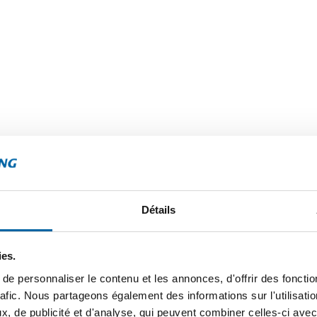
COUCHER DU SOLEIL SUR L
PLAGE
on
Assister au coucher du soleil sur la plage de
r une vie
une expérience magique. Les teintes chaude
 vous
mêlent aux eaux apaisantes de l'océan Indi
ité de
tableau spectaculaire de couleurs et de cal
céan,
moment idéal pour se détendre et apprécie
Détails
naturelle du paysage.
ies.
e personnaliser le contenu et les annonces, d'offrir des fonctio
rafic. Nous partageons également des informations sur l'utilisati
, de publicité et d'analyse, qui peuvent combiner celles-ci avec