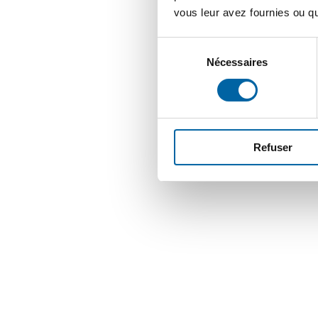
vous leur avez fournies ou qu'
Sélection
Nécessaires
du
consentement
Cette petite île 
plages du monde
coucher du soleil
fr
Refuser
Et enfin, levez-vou