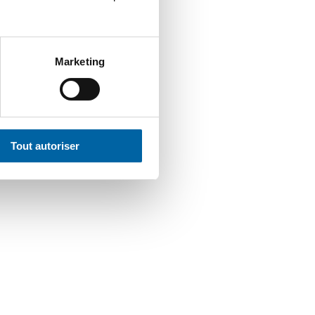
Marketing
es des plus belles
 pour admirer le
es et dégustez les
e !
Tout autoriser
u que je n’ai jamais