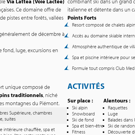
able
Via Lattea (Voie Lactée)
combinant ski dans un grand 
rançaises. Ce domaine offre de
italienne et détente dans un c
e pistes entre forêts, vallées
Points Forts
Resort composé de chalets alpin
 généralement de décembre à
Accès au domaine skiable interna
Atmosphère authentique de villa
e fond, luge, excursions en
Spa et piscine intérieure pour s
Formule tout compris Club Med 
ACTIVITÉS
sort unique composé de
lpins traditionnels
, niché
Sur place :
Alentours :
des montagnes du Piémont.
Ski alpin
Raquettes
res Supérieure, chambres
Snowboard
Luge
e, suites
Ski de fond
Balades dans l
Spa et bien-être
Ski de rando
ne intérieure chauffée, spa et
Fitness
Découverte de