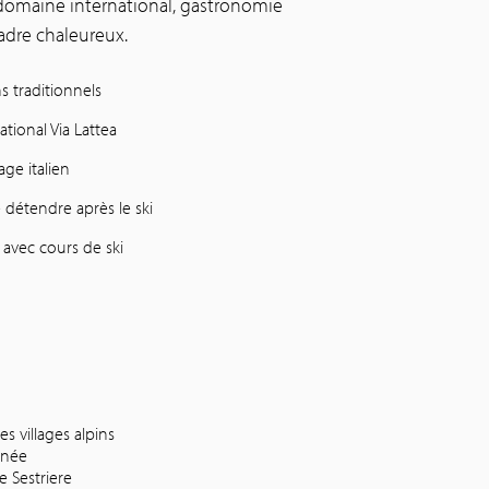
domaine international, gastronomie
adre chaleureux.
s traditionnels
tional Via Lattea
ge italien
e détendre après le ski
avec cours de ski
es villages alpins
nnée
 Sestriere