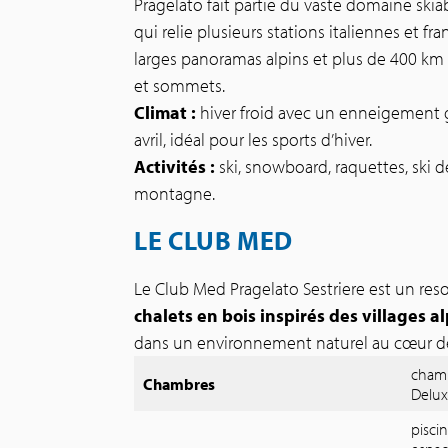
Pragelato fait partie du vaste domaine ski
qui relie plusieurs stations italiennes et f
larges panoramas alpins et plus de 400 km d
et sommets.
Climat :
hiver froid avec un enneigement
avril, idéal pour les sports d’hiver.
Activités :
ski, snowboard, raquettes, ski d
montagne.
LE CLUB MED
Le Club Med Pragelato Sestriere est un re
chalets en bois inspirés des villages a
dans un environnement naturel au cœur 
chamb
Chambres
Delux
pisci