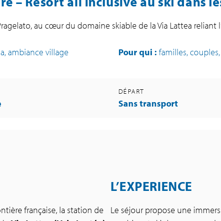
ere –
Resort all inclusive au ski dans l
agelato, au cœur du domaine skiable de la Via Lattea reliant l’I
ea, ambiance village
Pour qui :
familles, couples,
DÉPART
e
Sans transport
L’EXPERIENCE
ntière française, la station de
Le séjour propose une immersi