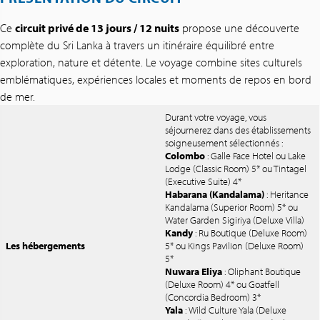
Ce
circuit privé de 13 jours / 12 nuits
propose une découverte
complète du Sri Lanka à travers un itinéraire équilibré entre
exploration, nature et détente. Le voyage combine sites culturels
emblématiques, expériences locales et moments de repos en bord
de mer.
Durant votre voyage, vous
séjournerez dans des établissements
soigneusement sélectionnés :
Colombo
: Galle Face Hotel ou Lake
Lodge (Classic Room) 5* ou Tintagel
(Executive Suite) 4*
Habarana (Kandalama)
: Heritance
Kandalama (Superior Room) 5* ou
Water Garden Sigiriya (Deluxe Villa)
Kandy
: Ru Boutique (Deluxe Room)
Les hébergements
5* ou Kings Pavilion (Deluxe Room)
5*
Nuwara Eliya
: Oliphant Boutique
(Deluxe Room) 4* ou Goatfell
(Concordia Bedroom) 3*
Yala
: Wild Culture Yala (Deluxe