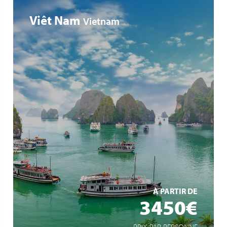
Viêt Nam
Vietnam
Métropoles Hanoi, Ho Chi Minh
Baie d'Halong
Delta du Mékong
EN SAVOIR +
À PARTIR DE
3450€