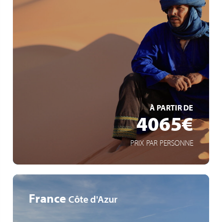
Itinéraire entre patrimoine, médinas et oasis
sahariennes
Expériences authentiques
Culture, rencontres locales, immersion au cœur du
Sahara
EN SAVOIR +
À PARTIR DE
4065€
PRIX PAR PERSONNE
France
Côte d'Azur