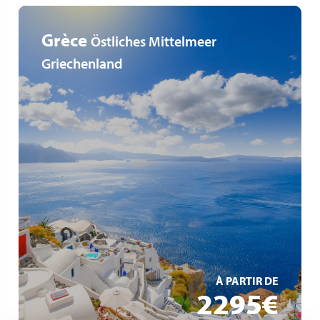
Grèce
Östliches Mittelmeer
Griechenland
Nouveau espace Yacht Club à bord
Vols directs à partir du Luxembourg
Forfait boissons "EASY" inclus
EN SAVOIR +
À PARTIR DE
2295€