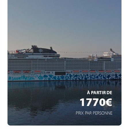
Les impressionnants paysages des fjords de Geiranger
et Flåm
Cascades majestueuses, paysages montagneux
grandioses
Croisière à la pointe de la modernité
EN SAVOIR +
À PARTIR DE
1770€
PRIX PAR PERSONNE