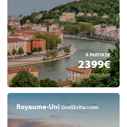
Dîner à l'Abbaye de Collonges -Paul Bocuse
Les gorges de l'Ardèche, plus beau canyon d'Europe
La Camargue, ses paysages et ses manades
EN SAVOIR +
À PARTIR DE
2399€
PRIX PAR PERSONNE
Royaume-Uni
Großbritannien