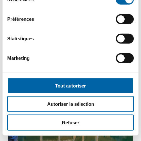
du
À PARTIR DE
consentement
4495€
Préférences
PRIX PAR PERSONNE
Statistiques
Marketing
Royaume-Uni
Bath
Tout autoriser
Autoriser la sélection
Refuser
Voyage accompagné par Dominique, experte de Bath
Salisbury, Bath, Wells, Cotswolds, Stonehenge