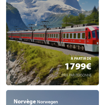
Voyage à bord du “ Glacier Express ”
L’île Mainau, véritable paradis des fleurs et des plantes
Croisière époustouflante au cœur de la Suisse
EN SAVOIR +
À PARTIR DE
1799€
PRIX PAR PERSONNE
Norvège
Norwegen