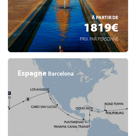
EN SAVOIR +
À PARTIR DE
1819€
PRIX PAR PERSONNE
Espagne
Barcelona
Tour du monde