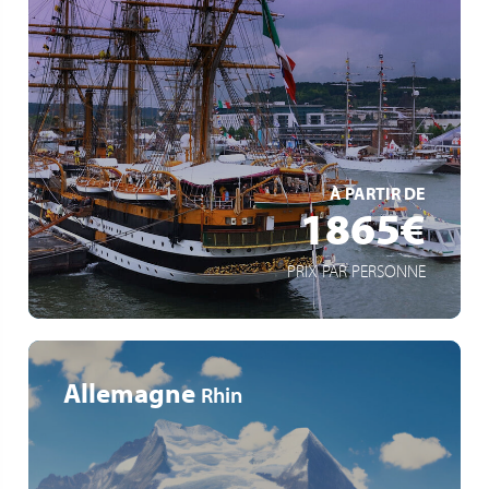
Plus important rassemblement de grands voiliers au
monde
Panoramas exceptionnels de la Seine
Découverte de la Seine
EN SAVOIR +
À PARTIR DE
1865€
PRIX PAR PERSONNE
Allemagne
Rhin