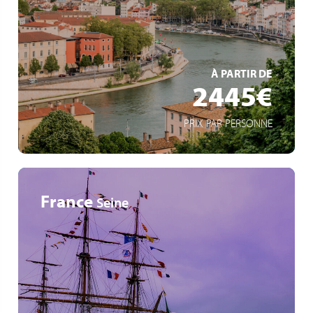
Les gorges de l'Ardèche, plus beau canyon d'Europe
La Camargue, ses paysages et ses manades
EN SAVOIR +
À PARTIR DE
2445€
PRIX PAR PERSONNE
France
Seine