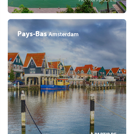
PRIX PAR PERSONNE
Pays-Bas
Amsterdam
Itinéraire inédit : capitale aux contrastes saisissants
Volendam, ancien village de pêcheurs
La Haye, cité royale
EN SAVOIR +