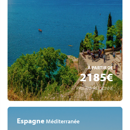
Patrimoine exceptionnel
Des paysages naturels spectaculaires
Rencontres avec des familles locales
EN SAVOIR +
À PARTIR DE
2185€
PRIX PAR PERSONNE
Espagne
Méditerranée