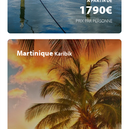
À PARTIR DE
1790€
PRIX PAR PERSONNE
Martinique
Karibik
Vacances de Pâques sur les plages de rêve des Caraïbes
Dimanche de Pâques en Guadeloupe