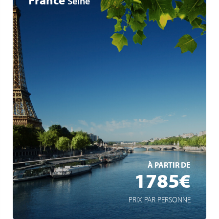
Seine
Château de Fontainebleau
Au cœur de l’Histoire de Paris
Bateau à roue à aubes
EN SAVOIR +
À PARTIR DE
1785€
PRIX PAR PERSONNE