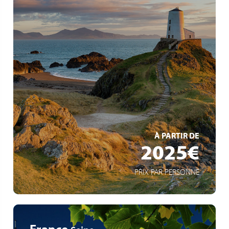
Forfait boissons plus inclus
Bateau à taille humaine
Joyaux des îles Britanniques
EN SAVOIR +
À PARTIR DE
2025€
PRIX PAR PERSONNE
France