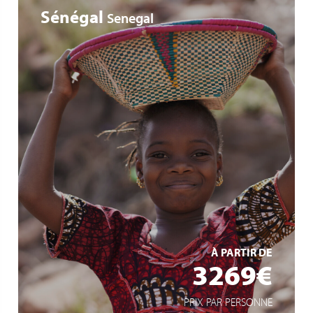
Sénégal
Senegal
Déjeuner - croisière sur le Fleuve Gambie
Safari 4 x 4
Hébergements en camp
EN SAVOIR +
À PARTIR DE
3269€
PRIX PAR PERSONNE