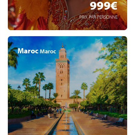
999€
PRIX PAR PERSONNE
Maroc
Maroc
Découverte des villes impériales du Maroc
Immersion culturelle authentique
Diversité de paysages marocains