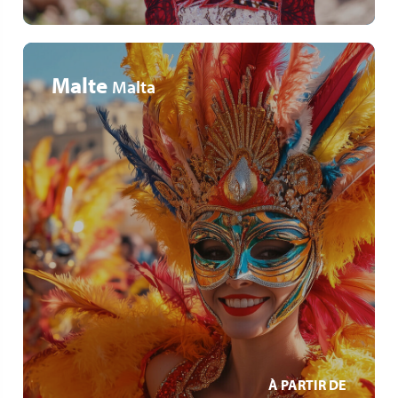
Malte
Malta
Immersion dans le Carnaval
Mdina ancienne capitale
Temps libre pour découvrir à votre rythme
EN SAVOIR +
À PARTIR DE