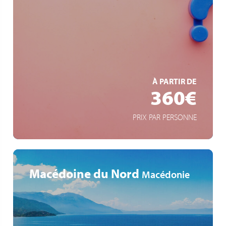
La destination du voyage – reste secrète !
Programme surprise
Expériences uniques
EN SAVOIR +
À PARTIR DE
360€
PRIX PAR PERSONNE
Macédoine du Nord
Macédonie