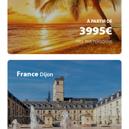
Circuit intensif d'île en île
EN SAVOIR +
À PARTIR DE
3995€
PRIX PAR PERSONNE
France
Dijon