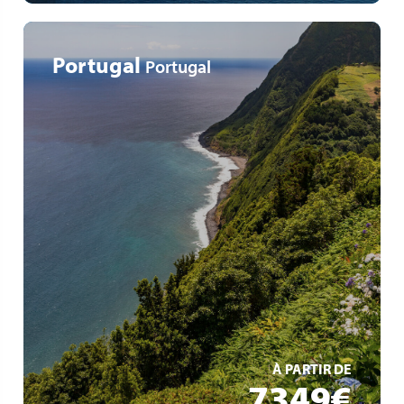
Portugal
Portugal
Découverte de six des neuf îles des Açores
Nature unique (volcan, formations géologiques,
végétation luxuriante)
Une excursion incluse par jour, menée par des guides
locaux
EN SAVOIR +
À PARTIR DE
7349€