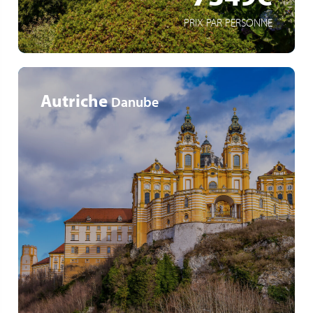
PRIX PAR PERSONNE
Autriche
Danube
La Puszta, au cœur des steppes sauvages de Hongrie
Budapest, capitale hongroise trépidante entre
prospérité passée et modernisme
Soirée folklorique à Budapest, danses et costumes
typiques de Hongrie