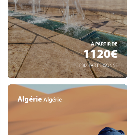
Dijon
Beaune
Dégustation de Moutarde
EN SAVOIR +
À PARTIR DE
1120€
PRIX PAR PERSONNE
Algérie
Algérie