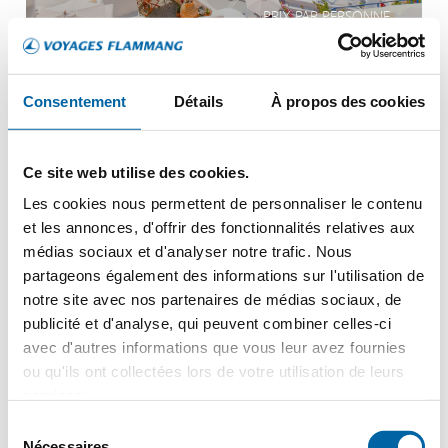
PRIX PAR PERSONNE
Consentement
Détails
À propos des cookies
Turquie
Östliches Mittelmeer Türkei
Ce site web utilise des cookies.
Les cookies nous permettent de personnaliser le contenu
et les annonces, d'offrir des fonctionnalités relatives aux
médias sociaux et d'analyser notre trafic. Nous
partageons également des informations sur l'utilisation de
notre site avec nos partenaires de médias sociaux, de
publicité et d'analyse, qui peuvent combiner celles-ci
Un décor de rêve sous les voiles blanches
avec d'autres informations que vous leur avez fournies
Une ambiance intimiste
ou qu'ils ont collectées lors de votre utilisation de leurs
services.
Une immersion au cœur de la Riviera turque
Sélection
EN SAVOIR +
Nécessaires