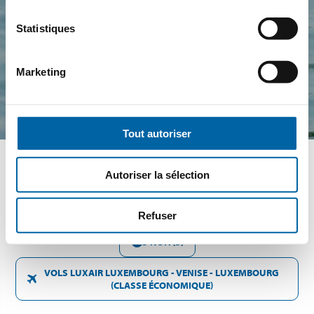
Statistiques
Marketing
Tout autoriser
Autoriser la sélection
SAMEDI 19 SEPTEMBRE - JEUDI 24 SEPTEMBRE 2026
Refuser
5 NUIT(S)
VOLS LUXAIR LUXEMBOURG - VENISE - LUXEMBOURG
(CLASSE ÉCONOMIQUE)