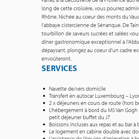
long de cette croisière, vous pourrez admi
Rhône. Nichée au coeur des monts du Vauc
l'abbaye cistercienne de Sénanque. De Tai
tourbillon de saveurs sucrées et salées vou
dîner gastronomique exceptionnel à l'Abb
dépaysant, plongez au coeur d'un cadre ex
envoûteront.
SERVICES
Navette de/vers domicile
Transfert en autocar Luxembourg – Ly
2 x déjeuners en cours de route (hors b
L’hébergement à bord du MS Van Gogh 
petit déjeuner buffet du J7
Boissons incluses aux repas et au bar à 
Le logement en cabine double avec d
L’assistance de l’équipe d’animation à b