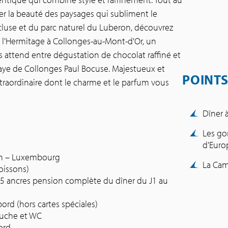
rer la beauté des paysages qui subliment le
luse et du parc naturel du Luberon, découvrez
n l'Hermitage à Collonges-au-Mont-d'Or, un
s attend entre dégustation de chocolat raffiné et
aye de Collonges Paul Bocuse. Majestueux et
POINTS
traordinaire dont le charme et le parfum vous
Dîner 
Les go
d'Euro
on – Luxembourg
La Cam
oissons)
5 ancres pension complète du dîner du J1 au
bord (hors cartes spéciales)
ouche et WC
ord