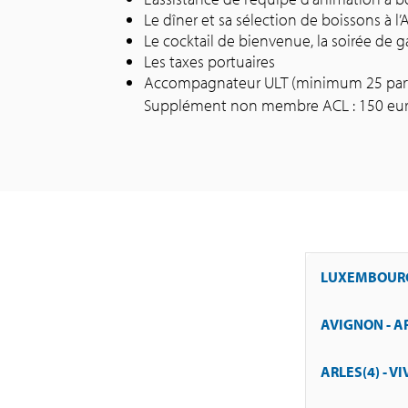
Le dîner et sa sélection de boissons à 
Le cocktail de bienvenue, la soirée de g
Les taxes portuaires
Accompagnateur ULT (minimum 25 parti
Supplément non membre ACL : 150 eur
LUXEMBOURG
AVIGNON - A
Navette à domi
déjeuner. Emba
bienvenue. Dîn
ARLES(4) - VI
Matinée en na