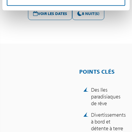
VOIR LES DATES
8 NUIT(S)
POINTS CLÉS
Des îles
paradisiaques
de rêve
Divertissements
à bord et
détente à terre