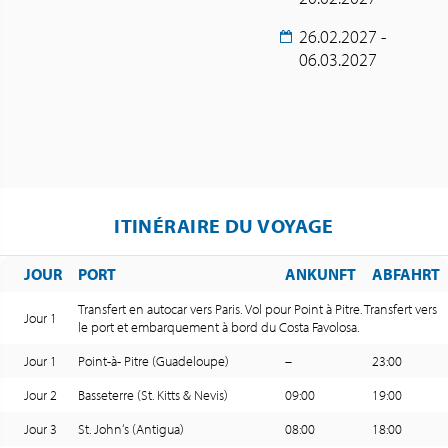
26.02.2027 -
06.03.2027
ITINÉRAIRE DU VOYAGE
JOUR
PORT
ANKUNFT
ABFAHRT
Transfert en autocar vers Paris. Vol pour Point à Pitre. Transfert vers
Jour 1
le port et embarquement à bord du Costa Favolosa.
Jour 1
Point-à- Pitre (Guadeloupe)
–
23:00
Jour 2
Basseterre (St. Kitts & Nevis)
09:00
19:00
Jour 3
St. John‘s (Antigua)
08:00
18:00