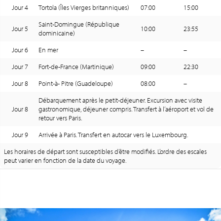
Jour 4
Tortola (Îles Vierges britanniques)
07:00
15:00
Saint-Domingue (République
Jour 5
10:00
23:55
dominicaine)
Jour 6
En mer
–
–
Jour 7
Fort-de-France (Martinique)
09:00
22:30
Jour 8
Point-à- Pitre (Guadeloupe)
08:00
–
Débarquement après le petit-déjeuner. Excursion avec visite
Jour 8
gastronomique, déjeuner compris. Transfert à l’aéroport et vol de
retour vers Paris.
Jour 9
Arrivée à Paris. Transfert en autocar vers le Luxembourg.
Les horaires de départ sont susceptibles d’être modifiés. L’ordre des escales
peut varier en fonction de la date du voyage.