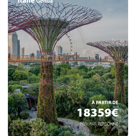
Genua
Weltreise
42 Zwischenstopps auf 6 Kontinenten
15 eingeschlossene Ausflüge
EN SAVOIR +
À PARTIR DE
18359€
PRIX PAR PERSONNE