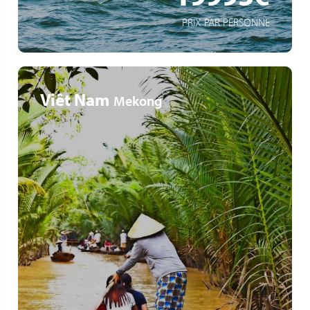
PRIX PAR PERSONNE
Viêt Nam
Mekong
Tempelanlagen von Angkor Wat
Kreuzfahrt von Vietnam nach Kambodscha
Kulturelle Höhepunkte Südostasiens: Entdeckung der
historischen Städte Saigon, Phnom Penh und Angkor