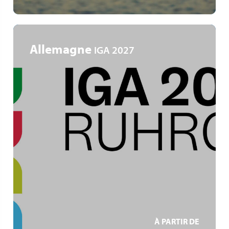
Allemagne
IGA 2027
Ruhrgebiet
IGA Zukunftsgärten
Gartenkunst und Industriekultur
EN SAVOIR +
À PARTIR DE