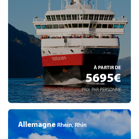
klassische Postschiffroute
Mythos Hurtigruten
Fjordlandschaft Norwegens mit 34 Häfen
EN SAVOIR +
À PARTIR DE
5695€
PRIX PAR PERSONNE
Allemagne
Rhein, Rhin