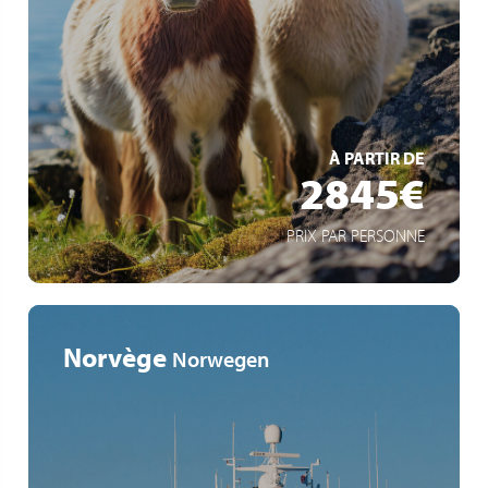
Naturwunder Islands
Sommer im Hohen Norden
Shetland-Insels
EN SAVOIR +
À PARTIR DE
2845€
PRIX PAR PERSONNE
Norvège
Norwegen