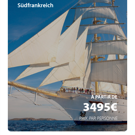
Südfrankreich
Traumkulisse unter weißen Segeln
Privates Ambiente
Segelregatta vor St. Tropez
EN SAVOIR +
À PARTIR DE
3495€
PRIX PAR PERSONNE