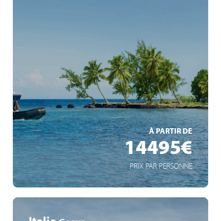
Inselparadiese im Indischen Ozean
Expeditionserlebnisse mit Zodiacs
Spektakuläre Vulkanlandschaften & exotische Tierwelt
EN SAVOIR +
À PARTIR DE
14495€
PRIX PAR PERSONNE
Italie