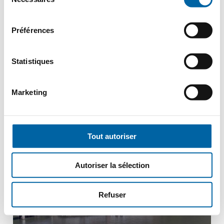
du
À PARTIR DE
consentement
2995€
Préférences
PRIX PAR PERSONNE
Statistiques
Marketing
Autriche
Donau, Danube
Tout autoriser
Autoriser la sélection
Refuser
Viva All-Inclusive
Kaiserliches Wien