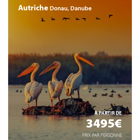
Autriche
Donau, Danube
extra lange Liegezeiten für intensive Reiseerlebnisse
Ganztagesausflug ins Donaudelta
lediglich 30% Single Zuschlag
EN SAVOIR +
À PARTIR DE
3495€
PRIX PAR PERSONNE