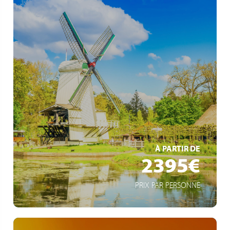
Viva All-Inclusive
Amsterdam über Nacht
Moderne Architekturmetropole Rotterdam
EN SAVOIR +
À PARTIR DE
2395€
PRIX PAR PERSONNE