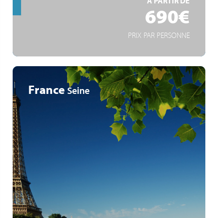
À PARTIR DE
690€
PRIX PAR PERSONNE
France
Seine
Schloss Fontainebleau
Im Herzen der Geschichte von Paris