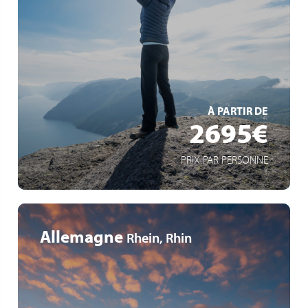
Einzigartige Natur der norwegischen Fjorde
Das Nordkap: nördlichste Spitze Europas
Nordische Kultur & authentische Gastfreundschaft
EN SAVOIR +
À PARTIR DE
2695€
PRIX PAR PERSONNE
Allemagne
Rhein, Rhin