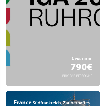
Ruhrgebiet
IGA Zukunftsgärten
Gartenkunst und Industriekultur
EN SAVOIR +
À PARTIR DE
790€
PRIX PAR PERSONNE
France
Südfrankreich, Zauberhaftes