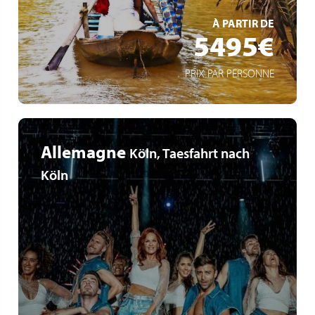
EN SAVOIR +
À PARTIR DE
5495€
PRIX PAR PERSONNE
Allemagne
Köln, Taesfahrt nach
Köln
Köln