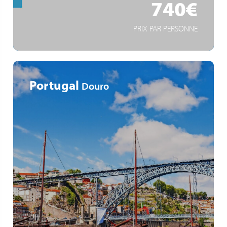
740€
PRIX PAR PERSONNE
Portugal
Douro
Beliebteste Flusskreuzfahrt Europas
Universitätsstadt Salamanca
Weinbegleitung von Domaines Vinsmoselle