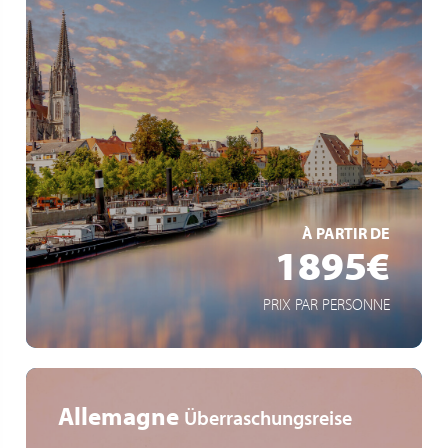
5* Flusskreuzfahrt
Gourmet-Vollpension
kurze Anreise
EN SAVOIR +
À PARTIR DE
1895€
PRIX PAR PERSONNE
Allemagne
Überraschungsreise