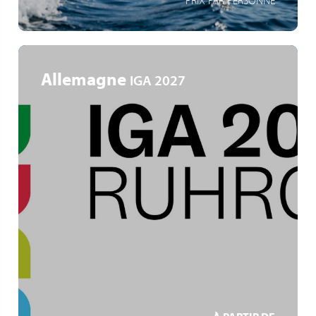
PRIX PAR PERSONNE
Allemagne
IGA 2027
Ruhrgebiet
IGA Zukunftsgärten
Gartenkunst und Industriekultur
EN SAVOIR +