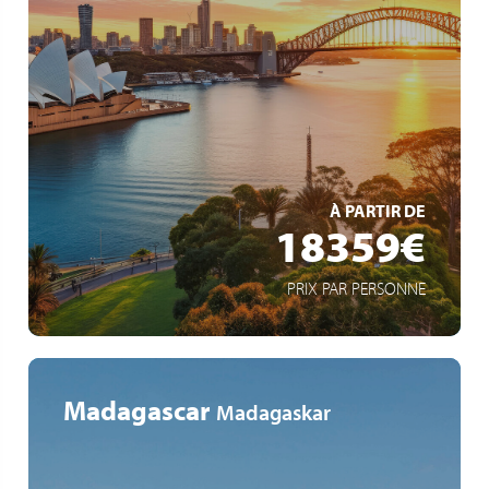
Weltreise
42 Zwischenstopps auf 6 Kontinenten
15 eingeschlossene Ausflüge
EN SAVOIR +
À PARTIR DE
18359€
PRIX PAR PERSONNE
Madagascar
Madagaskar