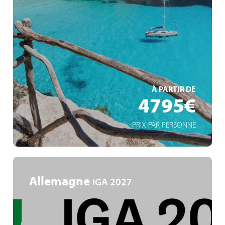
Kurs auf Apulien, Albanien und die Akropolis von Athen
Von Rhodos und Kreta nach Neapel und Rom
Durchfahrt durch die Straße von Messina
EN SAVOIR +
À PARTIR DE
4795€
PRIX PAR PERSONNE
Allemagne
IGA 2027