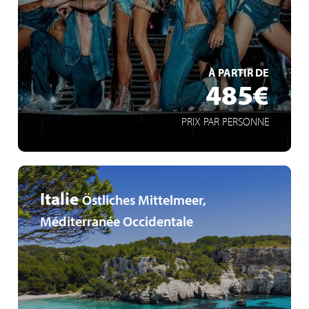
Arenatour
Spektakuläre Liveshow
EN SAVOIR +
À PARTIR DE
485€
PRIX PAR PERSONNE
Italie
Östliches Mittelmeer,
Méditerranée Occidentale