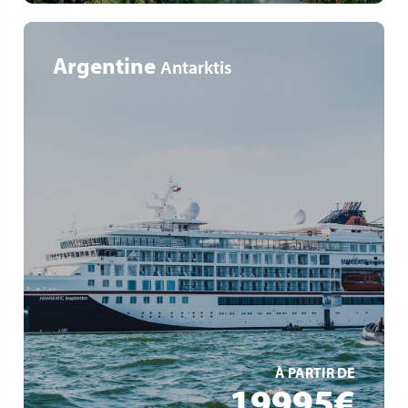
Argentine
Antarktis
Tierparadies Antarktis & Südgeorgien
Expedition mitten ins ewige Eis
Auf den Spuren großer Polarforscher
EN SAVOIR +
À PARTIR DE
19995€