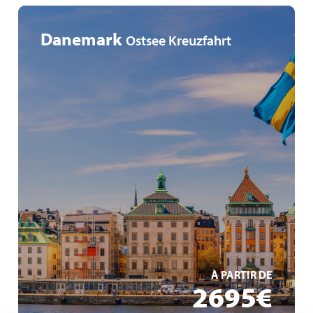
Danemark
Ostsee Kreuzfahrt
Über Nacht in Stockholm
8 Länder in 11 Tagen
Kulturhauptstädte Europas
EN SAVOIR +
À PARTIR DE
2695€