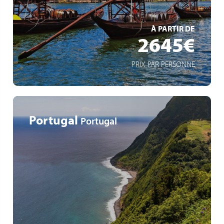
EN SAVOIR +
À PARTIR DE
2645€
PRIX PAR PERSONNE
Portugal
Portugal
Entdecken Sie sechs der neun Inseln der Azoren