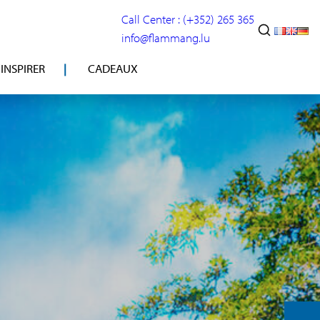
Call Center : (+352) 265 365
info@flammang.lu
’INSPIRER
CADEAUX