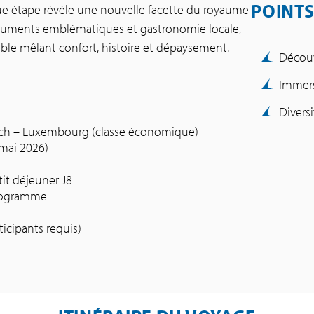
POINTS
que étape révèle une nouvelle facette du royaume
monuments emblématiques et gastronomie locale,
le mêlant confort, histoire et dépaysement.
Découv
Immers
Divers
ech – Luxembourg (classe économique)
 mai 2026)
it déjeuner J8
 programme
cipants requis)