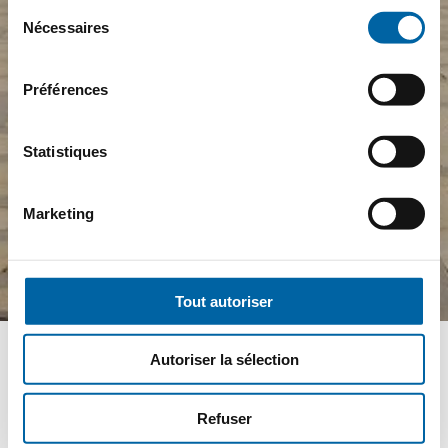
Sélection
Nécessaires
du
consentement
Préférences
Statistiques
Marketing
Tout autoriser
Autoriser la sélection
Refuser
MARDI 8 DÉCEMBRE - VENDREDI 18 DÉCEMBRE 2026