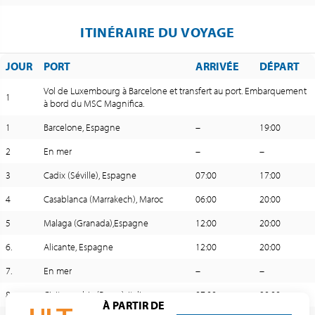
ITINÉRAIRE DU VOYAGE
JOUR
PORT
ARRIVÉE
DÉPART
Vol de Luxembourg à Barcelone et transfert au port. Embarquement
1
à bord du MSC Magnifica.
1
Barcelone, Espagne
–
19:00
2
En mer
–
–
3
Cadix (Séville), Espagne
07:00
17:00
4
Casablanca (Marrakech), Maroc
06:00
20:00
5
Malaga (Granada),Espagne
12:00
20:00
6.
Alicante, Espagne
12:00
20:00
7.
En mer
–
–
8.
Civitavecchia (Rome), Italie
07:00
20:00
À PARTIR DE