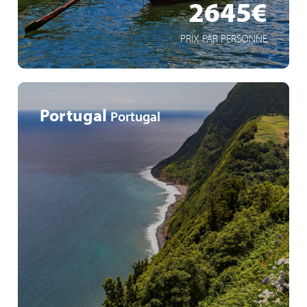
2645€
PRIX PAR PERSONNE
Portugal
Portugal
Entdecken Sie sechs der neun Inseln der Azoren
Einzigartige Natur (Vulkane, geologische Formationen,
üppige Vegetation)
Ein Ausflug pro Tag inklusive, geführt von lokalen