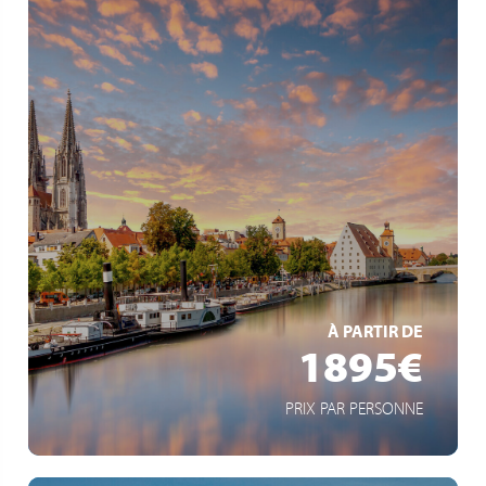
5* Flusskreuzfahrt
Gourmet-Vollpension
kurze Anreise
EN SAVOIR +
À PARTIR DE
1895€
PRIX PAR PERSONNE