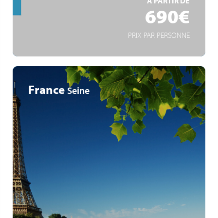
À PARTIR DE
690€
PRIX PAR PERSONNE
France
Seine
Schloss Fontainebleau
Im Herzen der Geschichte von Paris