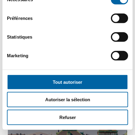
du
À PARTIR DE
consentement
4195€
Préférences
PRIX PAR PERSONNE
Statistiques
Marketing
Danemark
Ostsee Kreuzfahrt
Tout autoriser
Autoriser la sélection
Refuser
Über Nacht in Stockholm
8 Länder in 11 Tagen