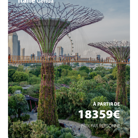
Genua
Weltreise
42 Zwischenstopps auf 6 Kontinenten
15 eingeschlossene Ausflüge
EN SAVOIR +
À PARTIR DE
18359€
PRIX PAR PERSONNE