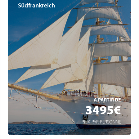
Südfrankreich
Traumkulisse unter weißen Segeln
Privates Ambiente
Segelregatta vor St. Tropez
EN SAVOIR +
À PARTIR DE
3495€
PRIX PAR PERSONNE