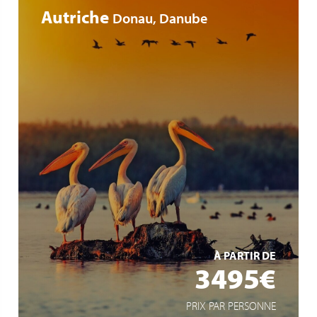
Autriche
Donau, Danube
extra lange Liegezeiten für intensive Reiseerlebnisse
Ganztagesausflug ins Donaudelta
lediglich 30% Single Zuschlag
EN SAVOIR +
À PARTIR DE
3495€
PRIX PAR PERSONNE