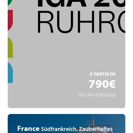
Ruhrgebiet
IGA Zukunftsgärten
Gartenkunst und Industriekultur
EN SAVOIR +
À PARTIR DE
790€
PRIX PAR PERSONNE
France
Südfrankreich, Zauberhaftes