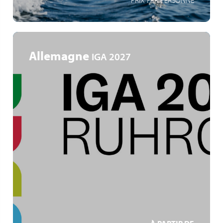
PRIX PAR PERSONNE
Allemagne
IGA 2027
Ruhrgebiet
IGA Zukunftsgärten
Gartenkunst und Industriekultur
EN SAVOIR +