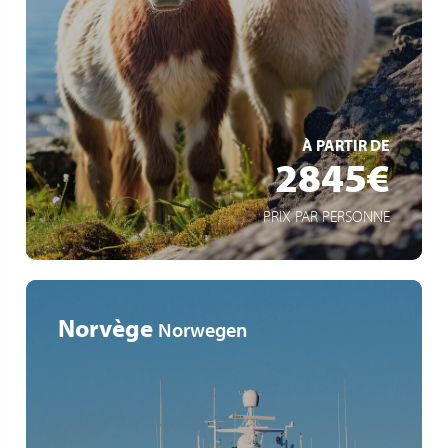
Naturwunder Islands
Sommer im Hohen Norden
Shetland-Insels
EN SAVOIR +
À PARTIR DE
2845€
PRIX PAR PERSONNE
Norvège
Norwegen