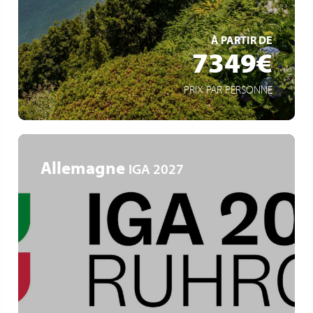
Reiseleitern
EN SAVOIR +
À PARTIR DE
7349€
PRIX PAR PERSONNE
Allemagne
IGA 2027