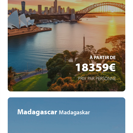
Weltreise
42 Zwischenstopps auf 6 Kontinenten
15 eingeschlossene Ausflüge
EN SAVOIR +
À PARTIR DE
18359€
PRIX PAR PERSONNE
Madagascar
Madagaskar