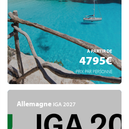
Kurs auf Apulien, Albanien und die Akropolis von Athen
Von Rhodos und Kreta nach Neapel und Rom
Durchfahrt durch die Straße von Messina
EN SAVOIR +
À PARTIR DE
4795€
PRIX PAR PERSONNE
Allemagne
IGA 2027