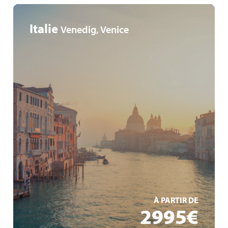
Italie
Venedig, Venice
Viva All-Inclusive
Viva Boutique-Schiff
Haute Cuisine an Land & an Bord
EN SAVOIR +
À PARTIR DE
2995€