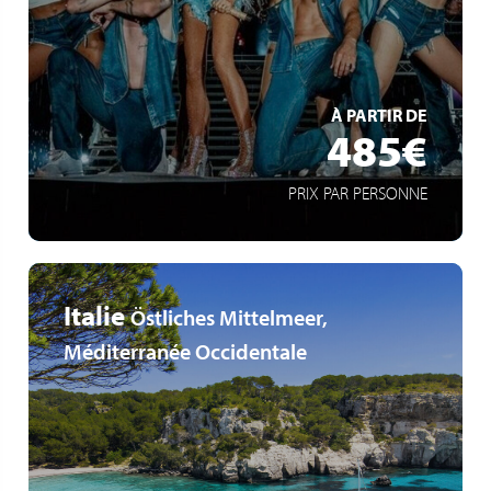
Arenatour
Spektakuläre Liveshow
EN SAVOIR +
À PARTIR DE
485€
PRIX PAR PERSONNE
Italie
Östliches Mittelmeer,
Méditerranée Occidentale