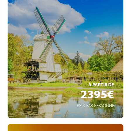
Viva All-Inclusive
Amsterdam über Nacht
Moderne Architekturmetropole Rotterdam
EN SAVOIR +
À PARTIR DE
2395€
PRIX PAR PERSONNE