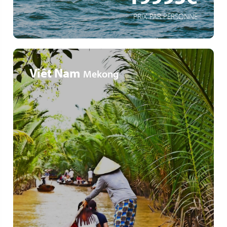
PRIX PAR PERSONNE
Viêt Nam
Mekong
Tempelanlagen von Angkor Wat
Kreuzfahrt von Vietnam nach Kambodscha
Kulturelle Höhepunkte Südostasiens: Entdeckung der
historischen Städte Saigon, Phnom Penh und Angkor