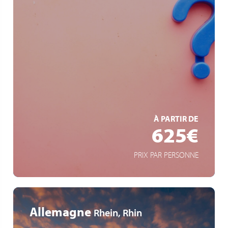
Wohin die Reise geht - bleibt geheim!
Überraschungsprogramm
Einzigartige Erlebnisse
EN SAVOIR +
À PARTIR DE
625€
PRIX PAR PERSONNE
Allemagne
Rhein, Rhin