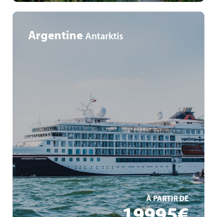
Argentine
Antarktis
Tierparadies Antarktis & Südgeorgien
Expedition mitten ins ewige Eis
Auf den Spuren großer Polarforscher
EN SAVOIR +
À PARTIR DE
19995€