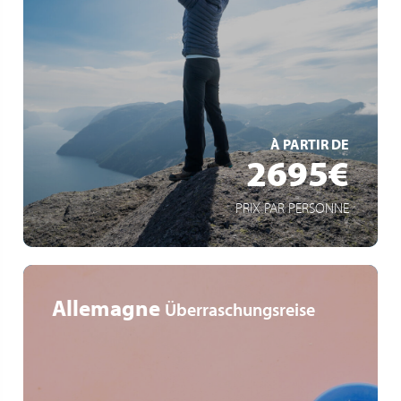
Einzigartige Natur der norwegischen Fjorde
Das Nordkap: nördlichste Spitze Europas
Nordische Kultur & authentische Gastfreundschaft
EN SAVOIR +
À PARTIR DE
2695€
PRIX PAR PERSONNE
Allemagne
Überraschungsreise