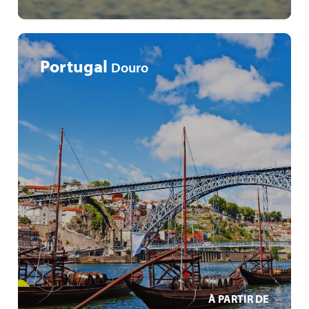
Portugal
Douro
Beliebteste Flusskreuzfahrt Europas
Universitätsstadt Salamanca
Weinbegleitung von Domaines Vinsmoselle
EN SAVOIR +
À PARTIR DE