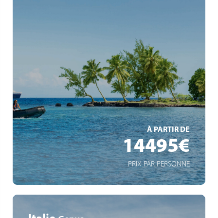
Inselparadiese im Indischen Ozean
Expeditionserlebnisse mit Zodiacs
Spektakuläre Vulkanlandschaften & exotische Tierwelt
EN SAVOIR +
À PARTIR DE
14495€
PRIX PAR PERSONNE
Italie