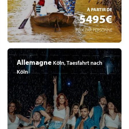
EN SAVOIR +
À PARTIR DE
5495€
PRIX PAR PERSONNE
Allemagne
Köln, Taesfahrt nach
Köln
Köln