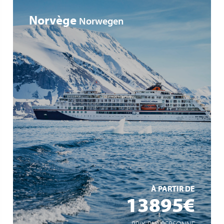
Norvège
Norwegen
Auf der Suche nach Polarlichtern
Tierbeobachtungen in der Heimat von Rentieren,
Polarfüchsen, Walrossen und Eisbären
Norwegens Inside Passage: imposante Fjordwelten mit
Wikingerhistorie
EN SAVOIR +
À PARTIR DE
13895€