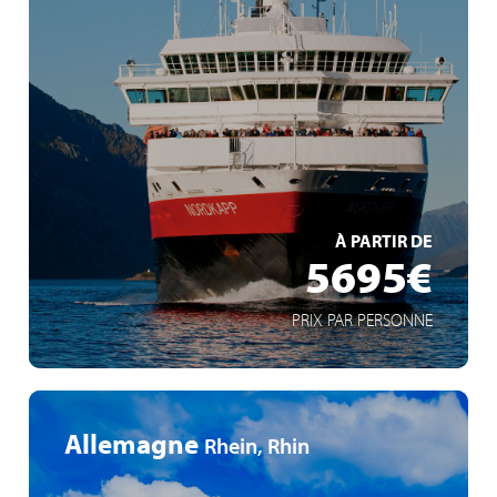
klassische Postschiffroute
Mythos Hurtigruten
Fjordlandschaft Norwegens mit 34 Häfen
EN SAVOIR +
À PARTIR DE
5695€
PRIX PAR PERSONNE
Allemagne
Rhein, Rhin