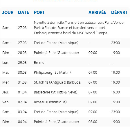
JOUR
DATE
PORT
ARRIVÉE
DÉPART
Navette à domicile. Transfert en autocar vers Paris. Vol de
Sam.
27.03.
Paris à Fort-de-France et transfert vers le port.
Embarquement à bord du MSC World Europa.
Sam.
27.03.
Fort-de-France (Martinique)
–
23:00
Dim.
28.03.
Pointe-à-Pitre (Guadeloupe)
09:00
19:00
Lun.
29.03.
En mer
–
–
Mar.
30.03.
Philipsburg (St. Martin)
07:00
19:00
Mer.
31.03.
St. John’s (Antigua & Barbuda)
07:00
19:00
Jeu.
01.04.
Basseterre (St. Kitts & Nevis)
07:00
19:00
Ven.
02.04.
Roseau (Dominique)
07:00
19:00
Sam.
03.04.
Fort-de-France (Martinique)
07:00
23:00
Dim.
04.04.
Pointe-à-Pitre (Guadeloupe)
08:00
19:00