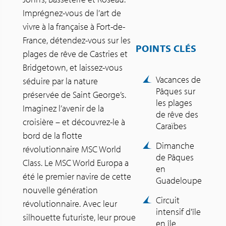
Imprégnez-vous de l’art de
vivre à la française à Fort-de-
France, détendez-vous sur les
POINTS CLÉS
plages de rêve de Castries et
Bridgetown, et laissez-vous
Vacances de
séduire par la nature
Pâques sur
préservée de Saint George’s.
les plages
Imaginez l’avenir de la
de rêve des
croisière – et découvrez-le à
Caraïbes
bord de la flotte
Dimanche
révolutionnaire MSC World
de Pâques
Class. Le MSC World Europa a
en
été le premier navire de cette
Guadeloupe
nouvelle génération
Circuit
révolutionnaire. Avec leur
intensif d'île
silhouette futuriste, leur proue
en île