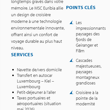
longtemps gravés dans votre
POINTS CLÉS
mémoire. Le MSC Euribia allie
un design de croisière
moderne à une technologie
Les
environnementale innovante,
impressionnants
paysages des
offrant ainsi un confort de
fjords de
voyage durable au plus haut
Geiranger et
niveau.
Flåm
SERVICES
Cascades
majestueuses,
Navette de/vers domicile
paysages
Transfert en autocar
montagneux
Luxembourg – Kiel –
grandioses
Luxembourg
Petit-déjeuner à l’aller
Croisière à la
Taxes portuaires et
pointe de la
aéroportuaires (situation
modernité
mai 2026)