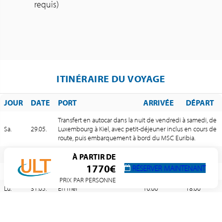
requis)
ITINÉRAIRE DU VOYAGE
JOUR
DATE
PORT
ARRIVÉE
DÉPART
Transfert en autocar dans la nuit de vendredi à samedi, de
Sa.
29.05.
Luxembourg à Kiel, avec petit-déjeuner inclus en cours de
route, puis embarquement à bord du MSC Euribia.
Sa.
29.05.
Kiel (Allemagne)
–
17:00
À PARTIR DE
1770€
RÉSERVER MAINTENANT
Di.
30.05.
Copenhague (Danemark)
08:00
18:00
PRIX PAR PERSONNE
Lu.
31.05.
En mer
10:00
18:00
Ma.
01.06.
Hellesylt (Norvège)
–
–