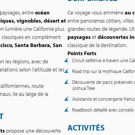
s paysages, entre
océan
Ce voyage vous emmène
au c
hiques, vignobles, désert et
entre panoramas côtiers, villes 
 en lumière une Californie plus
grandes routes de légende. L’it
ns classiques en complément
paysages
et
découvertes i
cisco, Santa Barbara, San
classique de la destination.
Points Forts
Circuit selfdrive à travers une Ca
n les régions, avec de
iations selon l’altitude et les
Road trip sur la mythique Califor
Découverte de parcs préservés
californiennes, route
Joshua Tree
naux, île au large de la
Assistance et conciergerie fran
Roadbook détaillé avec conseils d
T
ACTIVITÉS
its
propose une découverte