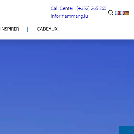
Call Center : (+352) 265 365
info@flammang.lu
’INSPIRER
CADEAUX