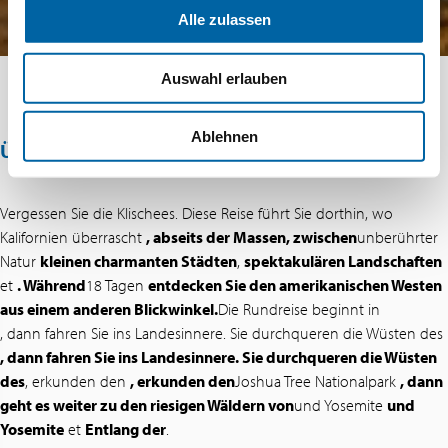
Alle zulassen
Auswahl erlauben
Ablehnen
ÜBER DIESES ANGEBOT
Vergessen Sie die Klischees. Diese Reise führt Sie dorthin, wo
Kalifornien überrascht
, abseits der Massen, zwischen
unberührter
Natur
kleinen charmanten Städten
,
spektakulären Landschaften
et
. Während
18 Tagen
entdecken Sie den amerikanischen Westen
aus einem anderen Blickwinkel.
Die Rundreise beginnt in
, dann fahren Sie ins Landesinnere. Sie durchqueren die Wüsten des
, dann fahren Sie ins Landesinnere. Sie durchqueren die Wüsten
des
, erkunden den
, erkunden den
Joshua Tree Nationalpark
, dann
geht es weiter zu den riesigen Wäldern von
und Yosemite
und
Yosemite
et
Entlang der
.