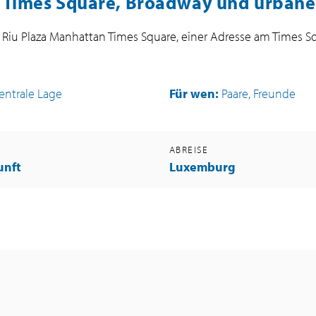
n Times Square, Broadway und urbane
 Riu Plaza Manhattan Times Square, einer Adresse am Times S
entrale Lage
Für wen:
Paare, Freunde
G
ABREISE
unft
Luxemburg