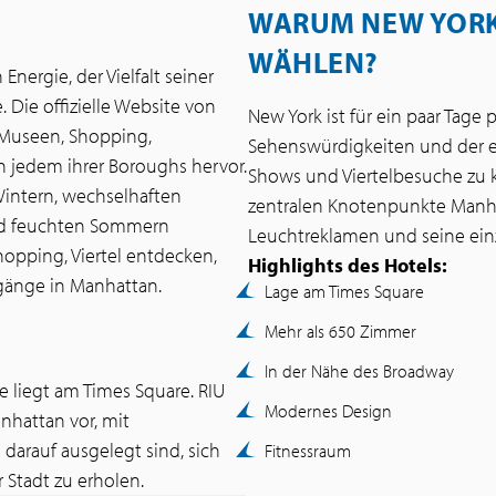
WARUM NEW YORK 
WÄHLEN?
Energie, der Vielfalt seiner
. Die offizielle Website von
New York ist für ein paar Tage
 Museen, Shopping,
Sehenswürdigkeiten und der ei
 jedem ihrer Boroughs hervor.
Shows und Viertelbesuche zu k
 Wintern, wechselhaften
zentralen Knotenpunkte Manhat
nd feuchten Sommern
Leuchtreklamen und seine ein
pping, Viertel entdecken,
Highlights des Hotels:
rgänge in Manhattan.
Lage am Times Square
Mehr als 650 Zimmer
In der Nähe des Broadway
e liegt am Times Square. RIU
Modernes Design
anhattan vor, mit
darauf ausgelegt sind, sich
Fitnessraum
 Stadt zu erholen.