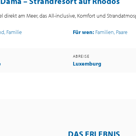
Dama – Strandresort auf Rhodos
l direkt am Meer, das All-inclusive, Komfort und Strandatmos
nd, Familie
Für wen:
Familien, Paare
G
ABREISE
e
Luxemburg
DAS ERLEBNIS