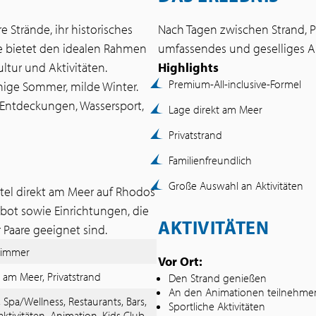
re Strände, ihr historisches
Nach Tagen zwischen Strand, Po
ie bietet den idealen Rahmen
umfassendes und geselliges All
ltur und Aktivitäten.
Highlights
Premium-All-inclusive-Formel
nige Sommer, milde Winter.
 Entdeckungen, Wassersport,
Lage direkt am Meer
Privatstrand
Familienfreundlich
Große Auswahl an Aktivitäten
tel direkt am Meer auf Rhodos
bot sowie Einrichtungen, die
AKTIVITÄTEN
 Paare geeignet sind.
Zimmer
Vor Ort:
t am Meer, Privatstrand
Den Strand genießen
An den Animationen teilnehme
, Spa/Wellness, Restaurants, Bars,
Sportliche Aktivitäten
aktivitäten, Animation, Kids Club,