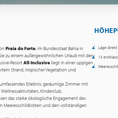
HÖHEP
Lage direk
von
Praia do Forte
, im Bundesstaat Bahia in
Sie zu einem außergewöhnlichen Urlaub mit den
13 erstkla
lusive-Resort
All-Inclusive
liegt in einer üppigen
Meeresschi
tem Strand, tropischer Vegetation und
in umfassendes Erlebnis: geräumige Zimmer mit
d Wellnessaktivitäten, Kinderclub,
sen das starke ökologische Engagement des
on Meeresschildkröten und den vollständigen