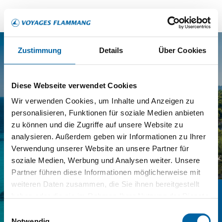
Zustimmung
Details
Über Cookies
Diese Webseite verwendet Cookies
Wir verwenden Cookies, um Inhalte und Anzeigen zu
personalisieren, Funktionen für soziale Medien anbieten
zu können und die Zugriffe auf unsere Website zu
THESSALONIKI, GRIECHENLAND
analysieren. Außerdem geben wir Informationen zu Ihrer
IKOS OCEANIA
Verwendung unserer Website an unsere Partner für
soziale Medien, Werbung und Analysen weiter. Unsere
Partner führen diese Informationen möglicherweise mit
weiteren Daten zusammen, die Sie ihnen bereitgestellt
haben oder die sie im Rahmen Ihrer Nutzung der Dienste
AGENTUREN
gesammelt haben.
Einwilligungsauswahl
Notwendig