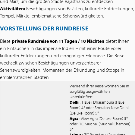
und März, um die großen Städte Rajasthans zu entdecken.
Aktivitäten:
Besichtigungen von Palästen, kulturelle Entdeckungen,
Tempel, Märkte, emblematische Sehenswürdigkeiten.
VORSTELLUNG DER RUNDREISE
Diese
private Rundreise von 11 Tagen / 10 Nächten
bietet Ihnen
ein Eintauchen in das imperiale Indien – mit einer Route voller
kultureller Entdeckungen und einzigartiger Erlebnisse. Die Reise
wechselt zwischen Besichtigungen unverzichtbarer
Sehenswürdigkeiten, Momenten der Erkundung und Stopps in
emblematischen Städten.
Während Ihrer Reise wohnen Sie in
sorgfältig ausgewählten
Unterkünften:
Delhi
: Haveli Dharampura (Haveli
Room) 4* oder Sheraton New Delhi
(Deluxe Room) 5*
Agra
: View Agra (Deluxe Room) 5*
oder ITC Mughal (Mughal Chamber)
5*
Jaipur
: ITC Rajputana (Rajputana