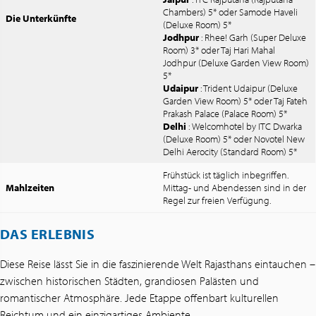
Chambers) 5* oder Samode Haveli
Die Unterkünfte
(Deluxe Room) 5*
Jodhpur
: Rhee! Garh (Super Deluxe
Room) 3* oder Taj Hari Mahal
Jodhpur (Deluxe Garden View Room)
5*
Udaipur
: Trident Udaipur (Deluxe
Garden View Room) 5* oder Taj Fateh
Prakash Palace (Palace Room) 5*
Delhi
: Welcomhotel by ITC Dwarka
(Deluxe Room) 5* oder Novotel New
Delhi Aerocity (Standard Room) 5*
Frühstück ist täglich inbegriffen.
Mahlzeiten
Mittag- und Abendessen sind in der
Regel zur freien Verfügung.
DAS ERLEBNIS
Diese Reise lässt Sie in die faszinierende Welt Rajasthans eintauchen –
zwischen historischen Städten, grandiosen Palästen und
romantischer Atmosphäre. Jede Etappe offenbart kulturellen
Reichtum und ein einzigartiges Ambiente.