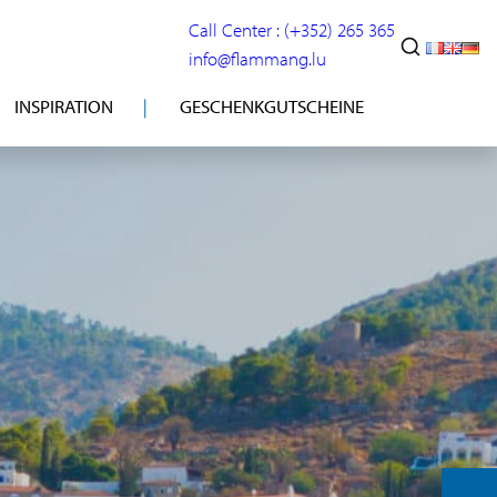
Call Center : (+352) 265 365
info@flammang.lu
INSPIRATION
GESCHENKGUTSCHEINE