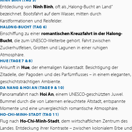
Entdeckung von
Ninh Binh
, oft als „Halong-Bucht an Land“
bezeichnet. Bootsfahrt auf dem Wasser, mitten durch
Karstformationen und Reisfelder.
HALONG-BUCHT (TAG 6)
Einschiffung zu einer
romantischen Kreuzfahrt in der Halong-
Bucht
, die zum UNESCO-Welterbe gehört. Fahrt zwischen
Zuckerhutfelsen, Grotten und Lagunen in einer ruhigen
Atmosphäre.
HUE (TAGE 7 & 8)
Ankunft in
Hue
, der ehemaligen Kaiserstadt. Besichtigung der
Zitadelle, der Pagoden und des Parfümflusses – in einem eleganten,
geschichtsträchtigen Ambiente.
DA NANG & HOI AN (TAGE 9 & 10)
Panoramafahrt nach
Hoi An
, einem UNESCO-geschützten Juwel.
Bummel durch die von Laternen erleuchtete Altstadt, entspannte
Momente und eine unvergleichlich romantische Atmosphäre.
HO-CHI-MINH-STADT (TAG 11)
Flug nach
Ho-Chi-Minh-Stadt
, dem wirtschaftlichen Zentrum des
Landes. Entdeckung ihrer Kontraste – zwischen kolonialem Erbe und