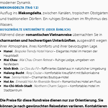
moderner Dynamik.
MEKONGDELTA (TAG 12)
Ausflug ins
Mekongdelta
, zwischen Kanälen, tropischen Obstgärten
und traditionellen Dörfern. Ein ruhiges Eintauchen im Rhythmus des
Wassers.
AUSGEWÄHLTE UNTERKÜNFTE (ODER ÄHNLICH)
Während dieser
romantischen Vietnamreise
übernachten Sie in
charmanten und hochwertigen Unterkünften
, ausgewählt wegen
ihrer Atmosphäre, ihres Komforts und ihrer bevorzugten Lage.
Hanoi
:
Bespoke Trendy Hotel Hanoi
– Elegantes Hotel im Herzen der
Hauptstadt
Mai Chau
:
Mai Chau Onsen Retreat
– Ruhige Lodge, umgeben von
Reisfeldern
Ninh Binh
:
Le Clos du Fil
– Raffiniertes Gästehaus in natürlicher Umgebung
Halong-Bucht
:
Rosy Cruise
– Komfortable Kreuzfahrt mit Balkonkabine
Hue
:
Senna Hotel
– Charmantes Boutique-Hotel
Hoi An
:
Emerald Hoi An Riverside Resort
– Romantisches Hotel am Fluss
Ho-Chi-Minh-Stadt
:
Northern Charm Saigon
– Komfortables Hotel im
Stadtzentrum
Die Preise für diese Rundreise dienen nur zur Orientierung. Sie
können je nach gewünschten Reisedaten variieren. Kontaktieren