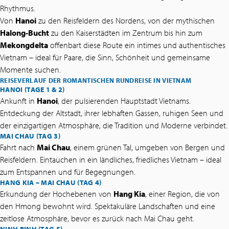
Rhythmus.
Von
Hanoi
zu den Reisfeldern des Nordens, von der mythischen
Halong-Bucht
zu den Kaiserstädten im Zentrum bis hin zum
Mekongdelta
offenbart diese Route ein intimes und authentisches
Vietnam – ideal für Paare, die Sinn, Schönheit und gemeinsame
Momente suchen.
REISEVERLAUF DER ROMANTISCHEN RUNDREISE IN VIETNAM
HANOI (TAGE 1 & 2)
Ankunft in
Hanoi
, der pulsierenden Hauptstadt Vietnams.
Entdeckung der Altstadt, ihrer lebhaften Gassen, ruhigen Seen und
der einzigartigen Atmosphäre, die Tradition und Moderne verbindet.
MAI CHAU (TAG 3)
Fahrt nach
Mai Chau
, einem grünen Tal, umgeben von Bergen und
Reisfeldern. Eintauchen in ein ländliches, friedliches Vietnam – ideal
zum Entspannen und für Begegnungen.
HANG KIA – MAI CHAU (TAG 4)
Erkundung der Hochebenen von
Hang Kia
, einer Region, die von
den Hmong bewohnt wird. Spektakuläre Landschaften und eine
zeitlose Atmosphäre, bevor es zurück nach Mai Chau geht.
NINH BINH (TAG 5)