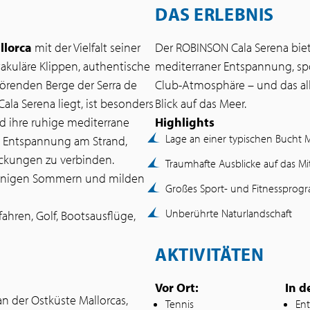
DAS ERLEBNIS
llorca
mit der Vielfalt seiner
Der ROBINSON Cala Serena bie
takuläre Klippen, authentische
mediterraner Entspannung, spo
renden Berge der Serra de
Club-Atmosphäre – und das alle
Cala Serena liegt, ist besonders
Blick auf das Meer.
nd ihre ruhige mediterrane
Highlights
Lage an einer typischen Bucht M
um Entspannung am Strand,
deckungen zu verbinden.
Traumhafte Ausblicke auf das Mi
onnigen Sommern und milden
Großes Sport- und Fitnesspro
Unberührte Naturlandschaft
ahren, Golf, Bootsausflüge,
AKTIVITÄTEN
Vor Ort:
In 
an der Ostküste Mallorcas,
Tennis
En