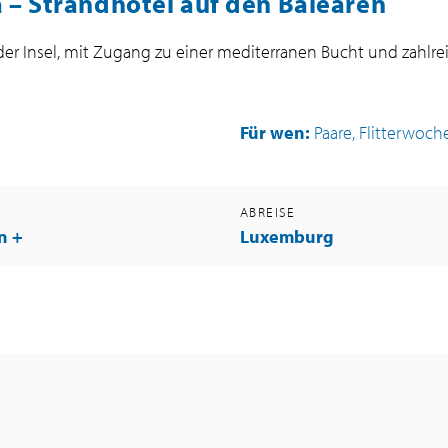
 – Strandhotel auf den Balearen
der Insel, mit Zugang zu einer mediterranen Bucht und zahlre
Für wen:
Paare, Flitterwoch
G
ABREISE
n +
Luxemburg